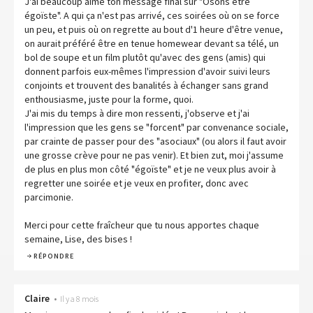
J'ai beaucoup aimé ton message final sur "Osons être
égoïste". A qui ça n'est pas arrivé, ces soirées où on se force
un peu, et puis où on regrette au bout d'1 heure d'être venue,
on aurait préféré être en tenue homewear devant sa télé, un
bol de soupe et un film plutôt qu'avec des gens (amis) qui
donnent parfois eux-mêmes l'impression d'avoir suivi leurs
conjoints et trouvent des banalités à échanger sans grand
enthousiasme, juste pour la forme, quoi.
J'ai mis du temps à dire mon ressenti, j'observe et j'ai
l'impression que les gens se "forcent" par convenance sociale,
par crainte de passer pour des "asociaux" (ou alors il faut avoir
une grosse crève pour ne pas venir). Et bien zut, moi j'assume
de plus en plus mon côté "égoïste" et je ne veux plus avoir à
regretter une soirée et je veux en profiter, donc avec
parcimonie.
Merci pour cette fraîcheur que tu nous apportes chaque
semaine, Lise, des bises !
RÉPONDRE
Claire
•
Il y a 8 mois