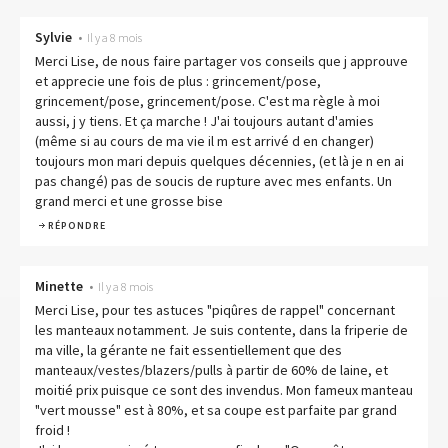
Sylvie
•
Il y a 8 mois
Merci Lise, de nous faire partager vos conseils que j approuve
et apprecie une fois de plus : grincement/pose,
grincement/pose, grincement/pose. C'est ma règle à moi
aussi, j y tiens. Et ça marche ! J'ai toujours autant d'amies
(même si au cours de ma vie il m est arrivé d en changer)
toujours mon mari depuis quelques décennies, (et là je n en ai
pas changé) pas de soucis de rupture avec mes enfants. Un
grand merci et une grosse bise
RÉPONDRE
Minette
•
Il y a 8 mois
Merci Lise, pour tes astuces "piqûres de rappel" concernant
les manteaux notamment. Je suis contente, dans la friperie de
ma ville, la gérante ne fait essentiellement que des
manteaux/vestes/blazers/pulls à partir de 60% de laine, et
moitié prix puisque ce sont des invendus. Mon fameux manteau
"vert mousse" est à 80%, et sa coupe est parfaite par grand
froid !