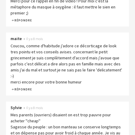
Merci pour ce rappel en fin de vidéo ! Pour moi c'est la
métaphore du masque à oxygène : il faut mettre le sien en
premier ;)
RÉPONDRE
maite
•
Il y a 8 mois
Coucou, comme d'habitude j'adore ce décorticage de look
tres pointu et vos conseils avises. concernant le petit
grincement je suis complètement d'accord mais j'avoue que
parfois c'est délicat a dire alors pas en famille mais avec des
amis j'ai du mal et surtout je ne sais pas le faire 'delicatement'
:-)
merci encore pour votre bonne humeur
RÉPONDRE
Sylvie
•
Il y a 8 mois
Mes parents (ouvriers) disaient on est trop pauvre pour
acheter ''cheap''
Sagesse du peuple : un bon manteau se conserve longtemps
et on dépense pas pour avoir froid à chaque année. Je vis au