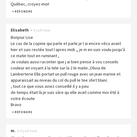
Québec, croyez-moi!
RÉPONDRE
Elisabeth
•
Il y a 8 mois
Bonjour Lise
Le cas de la copine qui parle et parle je l ai encire vécu avant
hier et suis restée tout l apres midi ,, je m en suis voulu jusqu'à
ce matin tout en ruminant ,
Je voulais aussi raconter que j ai bien pense à vos conseils
couleur en voyant à la tele sur la 2 le matin ,Olivia de
Lamberterie Elle portait un pull rouge avec un jean marine et
apparaissait au niveau du col du pull le tee shirt blanc
, tout ce que vous aviez conseillé il y a peu
de temps était là je suis sûre qu elle avait comme moi été à
votre écoute
Bravo
RÉPONDRE
m.
•
Il y a 8 mois