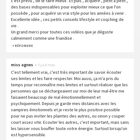
c'est prévu , de le faire mieux . Et puis , acquérir , petit à petit ,
des bases indispensables pour exploiter mieux ce que l'on
possède , pour acquérir un vrai style pour les années à venir .
Excellente idée , ces petits conseils lifestyle et coqching de
vie .
Un grand merci pour toutes ces vidéos que je déguste
calmement comme une friandise .
RÉPONDRE
miss agnes
•
Il y a 8 mois
C'est tellement vrai, c'est très important de savoir écouter
ses limites et les faire respecter. Moi aussi, ça m'a pris du
temps pour reconnaître mes limites et surtout réaliser que les
personnes qui se déchargeaient sur moi de leur mal-être me
faisaient beaucoup de mal émotionnellement et
psychiquement. Depuis je garde mes distances avec les
vampires émotionnels et je reste le plus positive possible
pour ne pas inviter les plaintes des autres, ou sinon y couper
court assez vite. Ecouter les autres, c'est important, mais sans
les laisser vous bouffer toute votre énergie. Surtout lorsqu'on
est hypersensible.