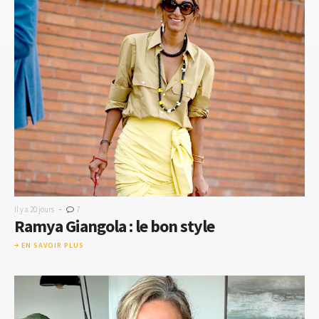
-
Il y a 20 jours
7
Ramya Giangola : le bon style
EN SAVOIR PLUS