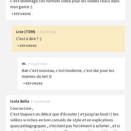
C'est dommage ces formats vidéo pour les vieilles réacs dans
mon genre :(.
RÉPONDRE
Lise
(
TDM
)
•
Il y a 8 mois
C'est à dire ? :)
RÉPONDRE
m.
•
Il y a 8 mois
Bah c'est nouveau, c'est moderne, c'est dur pour les
mamies du net :D
RÉPONDRE
Isola Bella
•
Il y a 8 mois
Coucou Lise ,
C'est toujours un délice que d'écouter ( et jusqu'au bout ! ) tes
vidéos si riches en bon conseils de style et en explications
quasi pédagogiques , n'incitant pas forcément à acheter , et si