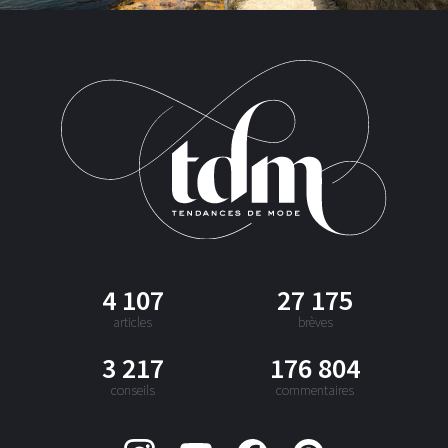
4 107
27 175
articles
brèves
3 217
176 804
conseils
commentaires