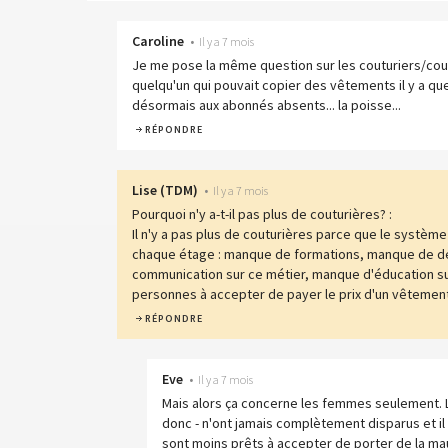
Caroline
•
Il y a 7 mois
Je me pose la même question sur les couturiers/coutu
quelqu'un qui pouvait copier des vêtements il y a qu
désormais aux abonnés absents... la poisse...
RÉPONDRE
Lise
(
TDM
)
•
Il y a 7 mois
Pourquoi n'y a-t-il pas plus de couturières? :
Il n'y a pas plus de couturières parce que le systèm
chaque étage : manque de formations, manque de d
communication sur ce métier, manque d'éducation sur 
personnes à accepter de payer le prix d'un vêtement
RÉPONDRE
Eve
•
Il y a 7 mois
Mais alors ça concerne les femmes seulement. 
donc - n'ont jamais complètement disparus et 
sont moins prêts à accepter de porter de la ma