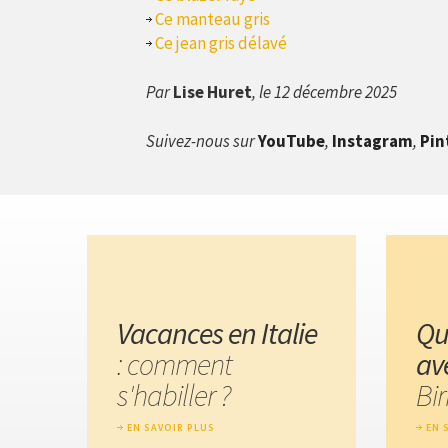
Ce manteau gris
Ce jean gris délavé
Par
Lise Huret
, le 12 décembre 2025
Suivez-nous sur
YouTube
,
Instagram
,
Pin
Vacances en Italie
Qu
: comment
av
s'habiller ?
Bi
EN SAVOIR PLUS
EN 