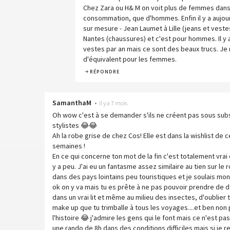
Chez Zara ou H& M on voit plus de femmes dans
consommation, que d'hommes. Enfin il y a aujour
sur mesure - Jean Laumet à Lille (jeans et ves
Nantes (chaussures) et c'est pour hommes. Il y 
vestes par an mais ce sont des beaux trucs. Je re
d'équivalent pour les femmes.
RÉPONDRE
SamanthaM
•
Il y a 7 mois
Oh wow c'est à se demander s'ils ne créent pas sous subs
stylistes 😂😂
Ah la robe grise de chez Cos! Elle est dans la wishlist de 
semaines !
En ce qui concerne ton mot de la fin c'est totalement vrai ce
y a peu. J'ai eu un fantasme assez similaire au tien sur le 
dans des pays lointains peu touristiques et je soulais mon ma
ok on y va mais tu es prête à ne pas pouvoir prendre de 
dans un vrai lit et même au milieu des insectes, d'oublier
make up que tu trimballe à tous les voyages....et ben non p
l'histoire 😂 j'admire les gens qui le font mais ce n'est pa
une rando de 8h dans des conditions difficiles mais si je r