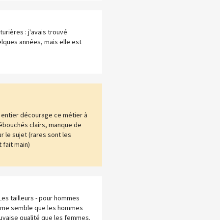
rières : j'avais trouvé
elques années, mais elle est
e entier décourage ce métier à
ébouchés clairs, manque de
le sujet (rares sont les
 fait main)
Les tailleurs - pour hommes
il me semble que les hommes
uvaise qualité que les femmes.