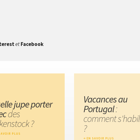
terest
et
Facebook
Vacances au
elle jupe porter
Portugal
:
ec
des
comment s'habil
rkenstock ?
?
SAVOIR PLUS
EN SAVOIR PLUS