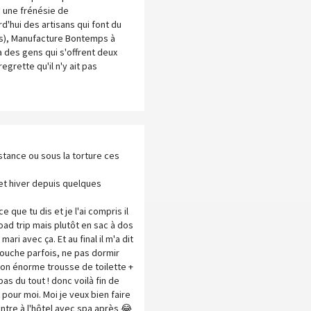
 une frénésie de
d'hui des artisans qui font du
tes), Manufacture Bontemps à
a des gens qui s'offrent deux
grette qu'il n'y ait pas
tance ou sous la torture ces
cet hiver depuis quelques
 que tu dis et je l'ai compris il
road trip mais plutôt en sac à dos
ri avec ça. Et au final il m'a dit
douche parfois, ne pas dormir
 ton énorme trousse de toilette +
as du tout ! donc voilà fin de
s pour moi. Moi je veux bien faire
entre à l'hôtel avec spa après 😂