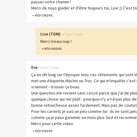
passer notre chemin !
Merci de nous guider et d'être toujours toi, Lise ;) C'est to
RÉPONDRE
Lise
(
TDM
)
•
Il y a 7 mois
Merci beaucoup !
RÉPONDRE
Eve
•
Il y a 7 mois
Ça en dit long sur l'époque tous ces vêtements qui sont 
met une étiquette Machin ou Truc. Ce qui m'inquiète c'est q
vraiment - trouver ça beau.
Une question me revient sans cesse parce que j'ai de plus
quelque chose qui me plaît : pourquoi n'y a-t-il pas plus 
bonne retoucheuse assez facilement. Mais pas de couturi
Pour les carnets je suis un peu comme toi : ils ne sont jam
comme ça je peux gommer six mois plus tard et recommence
Merci pour cette video.
RÉPONDRE