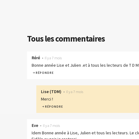
Tous les commentaires
Réré
•
Il y a 7 mois
Bonne année Lise et Julien .et à tous les lecteurs de T D M 
RÉPONDRE
Lise
(
TDM
)
•
Il y a 7 mois
Merci !
RÉPONDRE
Eve
•
Il y a 7 mois
Idem Bonne année à Lise, Julien et tous les lecteurs. Le c
Fidèle au noir je resterai.