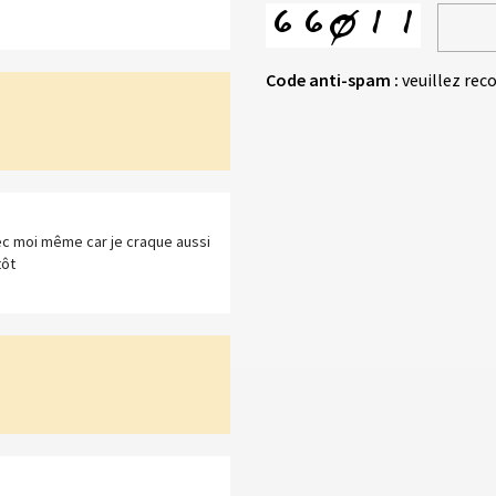
Code anti-spam :
veuillez rec
ec moi même car je craque aussi
tôt