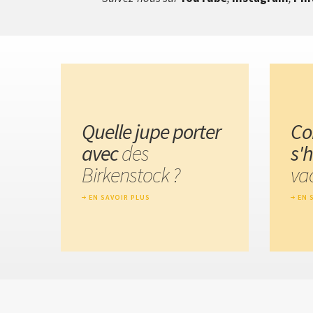
Quelle jupe porter
C
avec
des
s'h
Birkenstock ?
va
EN SAVOIR PLUS
EN 