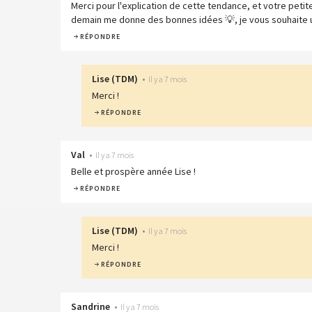
Merci pour l'explication de cette tendance, et votre petit
demain me donne des bonnes idées 💡, je vous souhaite 
RÉPONDRE
Lise
(
TDM
)
•
Il y a 7 mois
Merci !
RÉPONDRE
Val
•
Il y a 7 mois
Belle et prospère année Lise !
RÉPONDRE
Lise
(
TDM
)
•
Il y a 7 mois
Merci !
RÉPONDRE
Sandrine
•
Il y a 7 mois