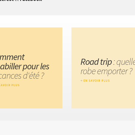
omment
Road trip
: quell
abiller pour les
robe emporter ?
cances d'été ?
EN SAVOIR PLUS
SAVOIR PLUS