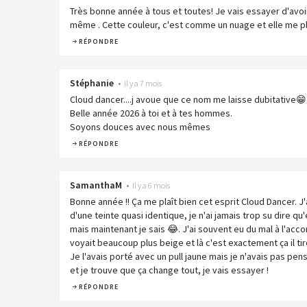
Très bonne année à tous et toutes! Je vais essayer d'avo
même . Cette couleur, c'est comme un nuage et elle me pla
RÉPONDRE
Stéphanie
•
Il y a 7 mois
Cloud dancer....j avoue que ce nom me laisse dubitative😁
Belle année 2026 à toi et à tes hommes.
Soyons douces avec nous mêmes
RÉPONDRE
SamanthaM
•
Il y a 6 mois
Bonne année !! Ça me plaît bien cet esprit Cloud Dancer. J
d'une teinte quasi identique, je n'ai jamais trop su dire qu'e
mais maintenant je sais 😂. J'ai souvent eu du mal à l'acc
voyait beaucoup plus beige et là c'est exactement ça il tire
Je l'avais porté avec un pull jaune mais je n'avais pas p
et je trouve que ça change tout, je vais essayer !
RÉPONDRE