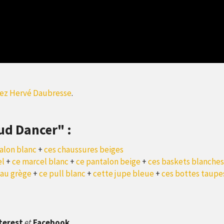
ez Hervé Daubresse
.
oud Dancer" :
alon blanc
+
ces chaussures beiges
el
+
ce marcel blanc
+
ce pantalon beige
+
ces baskets blanches
au grège
+
ce pull blanc
+
cette jupe bleue
+
ces bottes taupe
terest
et
Facebook