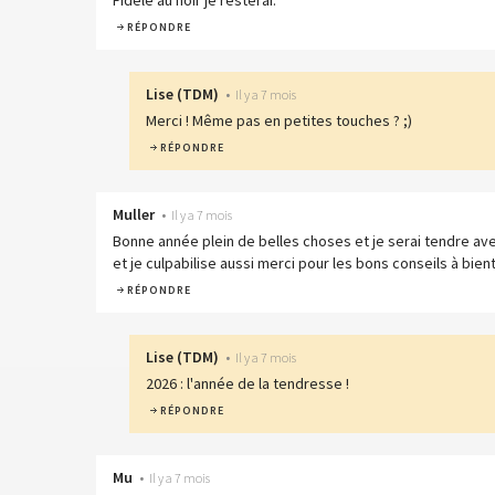
RÉPONDRE
Lise
(
TDM
)
•
Il y a 7 mois
Merci ! Même pas en petites touches ? ;)
RÉPONDRE
Muller
•
Il y a 7 mois
Bonne année plein de belles choses et je serai tendre av
et je culpabilise aussi merci pour les bons conseils à bien
RÉPONDRE
Lise
(
TDM
)
•
Il y a 7 mois
2026 : l'année de la tendresse !
RÉPONDRE
Mu
•
Il y a 7 mois