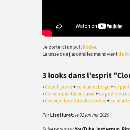
Je porte ici un pull
Rodier
.
La tasse que j'ai dans les mains vient
de ch
3 looks dans l'esprit "Cl
Ce pull jaune
+
ce marcel beige
+
ce pant
Ce manteau blanc cassé
+
ce pull bleu ci
Ces boucles d'oreilles dorées
+
ce mante
Par
Lise Huret
, le 01 janvier 2026
Suivez-nous sur
YouTube
,
Instagram
,
Pin