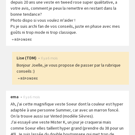
depuis 20 ans une veste en tweed rose super qualitative, a
votre avis, comment je peux la remettre en restant dans la
bonne tendance?
Photo dispo si vous voulez m'aider !
Ps je suis archi fan de vos conseils, juste en phase avec mes
goûts ni trop mode ni trop classique.
RÉPONDRE
Lise
(
TDM
)
•
Il y a 6 mois
Bonjour Joelle, je vous propose de passer par la rubrique
conseils :)
RÉPONDRE
ema
•
Il y a 6 mois
Ah, j'ai cette magnifique veste Soeur dont la couleur est hyper
adaptée à une personne Summer, car avec un marron foncé.
On la trouve aussi sur Vinted (modèle Sèvres).
J'ai essayé une veste Mister K, un jour je craquerai mais
comme Soeur elles taillent hyper grand (prendre du 38 pour un
40). Je suis lassée du double boutonnage qui met trop de