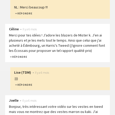
NL : Merci beaucoup !!!
RÉPONDRE
Céline
•
Il y a 6 mois
Merci pour tes idées ! J'adore les blazers de Mister k. J'en ai
plusieurs et je les mets tout le temps. Ainsi que celui que j'ai
acheté à Édimbourg, un Harris's Tweed (j'ignore comment font
les Écossais pour proposer un tel rapport qualité prix)
RÉPONDRE
Lise
(
TDM
)
•
Il y a 6 mois
:)))
RÉPONDRE
Joelle
•
Il y a 6 mois
Bonjour, très intéressant votre vidéo sur les vestes en txeed
mais vous ne montrez que des vestes marron ou kaki. J'ai