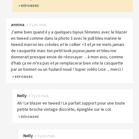
RÉPONDRE
annina
•
Il y a 6 mois
J'aime bien quand il y a quelques bijoux féminins avec le blazer
en tweed comme dans la photo 3 avec le pull bleu marine le
tweed marron les créoles et le collier <3 et je ne mets jamais
de casquette mais ton petit look joyeux jaune et bleu me
donnerait presque envie de réessayer ... à mon avis, comme
d'hab ça ne m'ira pas et je remplacerai bien vite la casquette
par un bonnet ou un foulard noué ! Super vidéo Lise ... merci !
RÉPONDRE
Nelly
•
Il y a 6 mois
Ah ! Le blazer en tweed ! Le parfait support pour une toute
petite broche vintage discrète, épinglée sur le col.
RÉPONDRE
Nelly
•
Il y a 6 mois