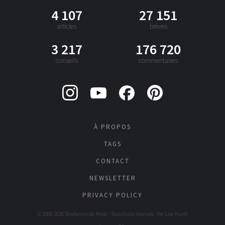
4 107
27 151
articles
brèves
3 217
176 720
conseils
commentaires
À PROPOS
TAGS
CONTACT
NEWSLETTER
PRIVACY POLICY
© 2006-2026 Tendances de Mode - Tous droits réservés - Par
Lise Huret