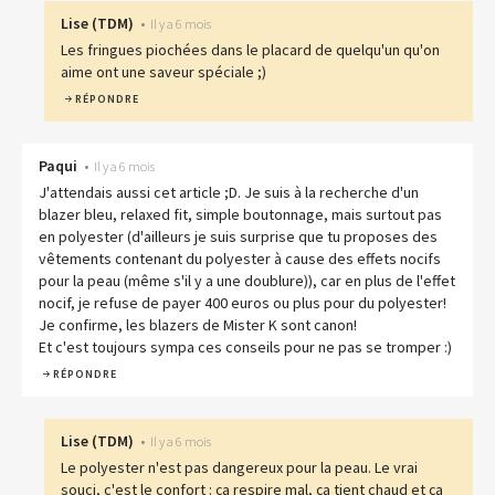
Lise
(
TDM
)
•
Il y a 6 mois
Les fringues piochées dans le placard de quelqu'un qu'on
aime ont une saveur spéciale ;)
RÉPONDRE
Paqui
•
Il y a 6 mois
J'attendais aussi cet article ;D. Je suis à la recherche d'un
blazer bleu, relaxed fit, simple boutonnage, mais surtout pas
en polyester (d'ailleurs je suis surprise que tu proposes des
vêtements contenant du polyester à cause des effets nocifs
pour la peau (même s'il y a une doublure)), car en plus de l'effet
nocif, je refuse de payer 400 euros ou plus pour du polyester!
Je confirme, les blazers de Mister K sont canon!
Et c'est toujours sympa ces conseils pour ne pas se tromper :)
RÉPONDRE
Lise
(
TDM
)
•
Il y a 6 mois
Le polyester n'est pas dangereux pour la peau. Le vrai
souci, c'est le confort : ça respire mal, ça tient chaud et ça