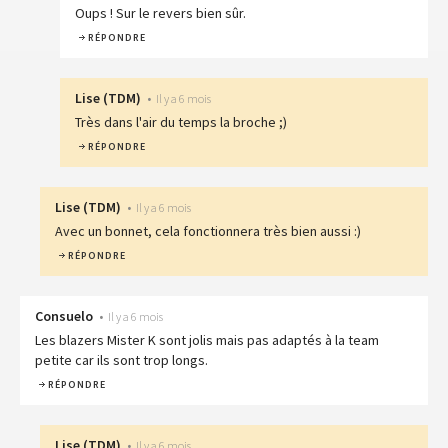
Oups ! Sur le revers bien sûr.
RÉPONDRE
Lise
(
TDM
)
•
Il y a 6 mois
Très dans l'air du temps la broche ;)
RÉPONDRE
Lise
(
TDM
)
•
Il y a 6 mois
Avec un bonnet, cela fonctionnera très bien aussi :)
RÉPONDRE
Consuelo
•
Il y a 6 mois
Les blazers Mister K sont jolis mais pas adaptés à la team
petite car ils sont trop longs.
RÉPONDRE
Lise
(
TDM
)
•
Il y a 6 mois