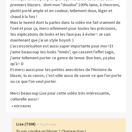
premiers blazers : dont mon "doudou" 100% laine, à chevrons,
plutôt porté ample et en couleur, tellement doux, léger et
chaud à la fois !
Mais le tweed dont tu parles dans ta vidéo me fait vraiment de
l'oeil et pour ça, merci infiniment pour toutes tes précisions,
tes explications de looks et les faux-pas à éviter ! Je sais
maintenant que j'ai un style boyish :)
L'accessoirisation est aussi super importante pour moi ! Et
j'aime beaucoup tes looks "mixés", qui cassent l'effet sage,
j'aime tellement porter ce genre de tenue. Bon ben, ya plus
qu'à ! :D
Et merci aussi pour tes petites anecdotes de l'Histoire du
blazer, tu as raison, c'est utile aussi de savoir ce que l'on porte
ou ce que l'on veut porter.
Merci beaucoup Lise pour cette vidéo très intéressante,
culturelle aussi !
RÉPONDRE
Lise
(
TDM
)
•
Il y a 6 mois
Tu vas coudre un blazer ? Chapeau bas !