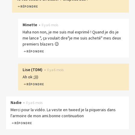
RÉPONDRE
Minette
•
Il y a 6 mois
Haha non non, je me suis mal exprimé ! Quand je dis je
me lance ", ça voulait dire"je me suis acheté" mes deux
premiers blazers 😉
RÉPONDRE
Lise
(
TDM
)
•
Il y a 6 mois
Ah ok ;)))
RÉPONDRE
Nadie
•
Il y a 6 mois
Merci pour la vidéo. La veste en tweed je la piquerais dans
l'armoire de mon ami.bonne continuation
RÉPONDRE