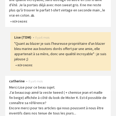
d'été. Je la portais déjà avec mon sweat gris. Il ne me reste
plus qu'à trouver le parfait t-shirt vintage en seconde main , le
vrai en coton. 🙏
RÉPONDRE
Lise
(
TDM
)
•
Il y a 6 mois
"Quant au blazer je suis l'heureuse propriétaire d'un blazer
bleu marine aux boutons dorés offert par une amie, elle
appartenait à sa mère, donc une qualité incroyable" : je suis
jalouse ;)
RÉPONDRE
catherine
•
Il y a 6 mois
Merci Lise pour ce beau sujet.
J'ai beaucoup aimé la veste tweed ( + chemise jean et maille
fin beige) affichée à côté du look de Mister K. Est-il possible de
connaître sa référence?
Encore merci pour tes articles qui nous poussent à nous être
inventifs dans nos tenue de tous les jours...