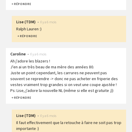
RÉPONDRE
Lise
(
TDM
)
•
Il y a 6 mois
Ralph Lauren :)
RÉPONDRE
Caroline
•
Il y a 6 mois
Ah j'adore les blazers !
J'en ai un très beau de ma mère des années 80.
Juste un point cependant, les carrures ne peuvent pas
souvent se reprendre -> donc ne pas acheter en friperie des
vestes vraiment trop grandes si on veut une coupe ajustée !
Ps: Lise, j'adore la nouvelle NL (même si elle est gratuite ;))
RÉPONDRE
Lise
(
TDM
)
•
Il y a 6 mois
Il faut effectivement que la retouche à faire ne soit pas trop
importante :)