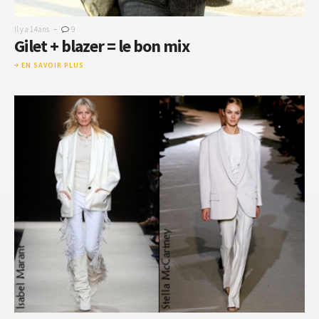
-
Il y a 14 ans
9
Gilet + blazer = le bon mix
EN SAVOIR PLUS