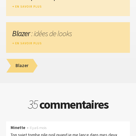
EN SAVOIR PLUS
Blazer
: idées de looks
EN SAVOIR PLUS
Blazer
35
commentaires
Minette
•
Il y a 6 mois
Ton sujet tombe pile poil quand je me lance dans mes deux