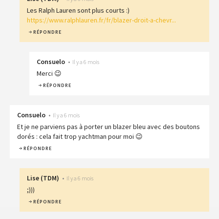
Les Ralph Lauren sont plus courts :)
https://www.ralphlauren.fr/fr/blazer-droit-a-chevr...
RÉPONDRE
Consuelo
•
Il y a 6 mois
Merci 😉
RÉPONDRE
Consuelo
•
Il y a 6 mois
Et je ne parviens pas à porter un blazer bleu avec des boutons
dorés : cela fait trop yachtman pour moi 😉
RÉPONDRE
Lise
(
TDM
)
•
Il y a 6 mois
;)))
RÉPONDRE