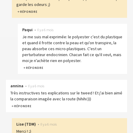
garde les odeurs ;)
RÉPONDRE
Paqui
•
Il y a 6 mois
Je me suis mal exprimée: le polyester c'est du plastique
et quand il frotte contre la peau et qu'on transpire, la
peau absorbe ces micro-plastiques. C'est un
perturbateur endocrinien. Chacun fait ce qu'il veut, mais
moi je n'achète rien en polyester.
RÉPONDRE
annina
•
Il y a 6 mois
Très instructives tes explications sur le tweed ! Et j'ai bien aimé
la comparaison imagée avec la route (hihihi:)))
RÉPONDRE
Lise
(
TDM
)
•
Il y a 6 mois
Merci ! ;)