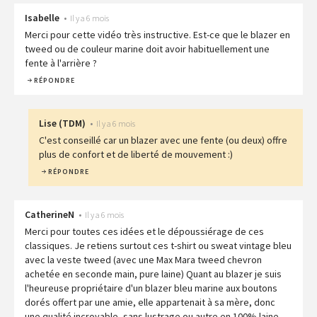
Isabelle
•
Il y a 6 mois
Merci pour cette vidéo très instructive. Est-ce que le blazer en
tweed ou de couleur marine doit avoir habituellement une
fente à l'arrière ?
RÉPONDRE
Lise
(
TDM
)
•
Il y a 6 mois
C'est conseillé car un blazer avec une fente (ou deux) offre
plus de confort et de liberté de mouvement :)
RÉPONDRE
CatherineN
•
Il y a 6 mois
Merci pour toutes ces idées et le dépoussiérage de ces
classiques. Je retiens surtout ces t-shirt ou sweat vintage bleu
avec la veste tweed (avec une Max Mara tweed chevron
achetée en seconde main, pure laine) Quant au blazer je suis
l'heureuse propriétaire d'un blazer bleu marine aux boutons
dorés offert par une amie, elle appartenait à sa mère, donc
une qualité incroyable, sans lustrage ou autre en 100% laine