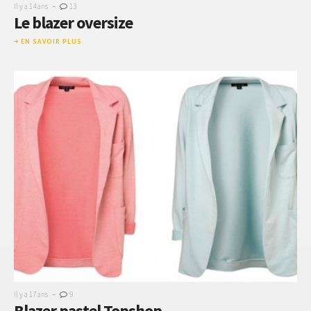
-
Il y a 14 ans
13
Le blazer oversize
EN SAVOIR PLUS
-
Il y a 17 ans
9
Blazer pastel Topshop