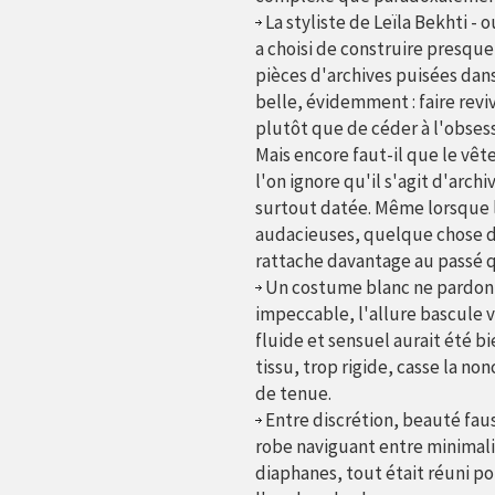
La styliste de Leïla Bekhti - 
a choisi de construire presque
pièces d'archives puisées dans
belle, évidemment : faire revi
plutôt que de céder à l'obsess
Mais encore faut-il que le vêt
l'on ignore qu'il s'agit d'arch
surtout datée. Même lorsque l
audacieuses, quelque chose da
rattache davantage au passé q
Un costume blanc ne pardonne
impeccable, l'allure bascule vi
fluide et sensuel aurait été b
tissu, trop rigide, casse la n
de tenue.
Entre discrétion, beauté fau
robe naviguant entre minimali
diaphanes, tout était réuni pou