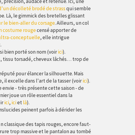
, précision, audace et retenue. Ici, une
d'un décolleté brodé de strass
qui semble
pe. Là, le gimmick des bretelles glissant
r le bien-aller du corsage
. Ailleurs, un col
un costume rouge
censé apporter de
ultra-conceptuelle
, elle intrigue
.
si bien porté son nom (voir
ici
).
 tissu torsadé, cheveux lâchés… trop de
 réputé pour élancer la silhouette. Mais
 il excelle dans l'art de la tasser (voir
ici
).
 envie - très présente cette saison - de
nier joue un rôle essentiel dans la
ir
ici
,
ici
et
là
).
nslucides peinent parfois à dérider les
n classique des tapis rouges, encore faut-
carrure trop massive et le pantalon au tombé