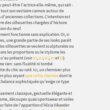
ou peut-être l'actrice elle-même, qui sait -
 tout son vestiaire cannois autour de
 d'anciennes collections. L'intention est
vre des silhouettes chargées d'histoire
ion du neuf.
ement fonctionne sans explication. Or, si
ives, une grande partie de ses looks paraît
es silhouettes se veulent sculpturales ou
ns les proportions ou le stylisme les
u'au présent (voir
ici
,
ici
,
ici
,
ici
et
là
).
 rien : sans fluidité ni tombé
te du chic au raté. Ici, un chemisier plus
ien plus seyant
que cette chemise
dont le
onchalance sophistiquée qu'exige ce type
ssement classique, gestuelle élégante et
sme, découpes quasi sportswear et voiles
r faire de l'apparition d'Alicia Vikander