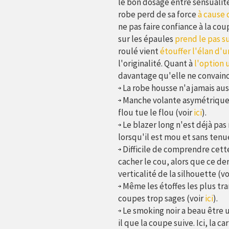
le bon dosage entre sensualité
robe perd de sa force
à cause 
ne pas faire confiance à la cou
sur les épaules
prend le pas su
roulé vient
étouffer l'élan d'
l'originalité. Quant à
l'option 
davantage qu'elle ne convainc
La robe housse n'a jamais aus
Manche volante asymétrique,
flou tue le flou (voir
ici
).
Le blazer long n'est déjà pas
lorsqu'il est mou et sans tenue,
Difficile de comprendre cette
cacher le cou, alors que ce der
verticalité de la silhouette (vo
Même les étoffes les plus tra
coupes trop sages (voir
ici
).
Le smoking noir a beau être u
il que la coupe suive. Ici, la 