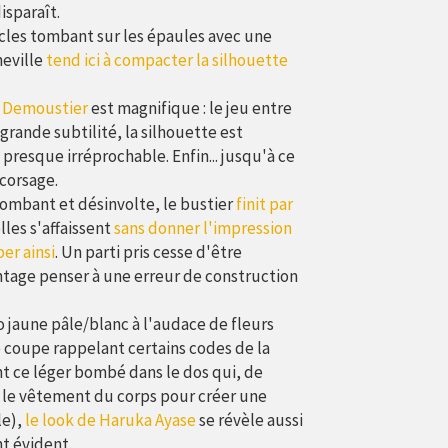
disparaît.
cles tombant sur les épaules avec une
heville
tend ici à compacter la silhouette
s Demoustier
est magnifique : le jeu entre
 grande subtilité, la silhouette est
 presque irréprochable. Enfin... jusqu'à ce
corsage.
tombant et désinvolte, le bustier
finit par
lles s'affaissent
sans donner l'impression
er ainsi
. Un parti pris cesse d'être
antage penser à une erreur de construction
 jaune pâle/blanc à l'audace de fleurs
e coupe rappelant certains codes de la
 ce léger bombé dans le dos qui, de
 le vêtement du corps pour créer une
le),
le look de Haruka Ayase
se révèle aussi
 évident.