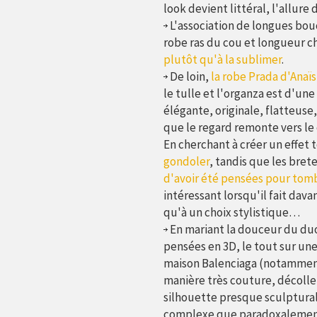
look devient littéral, l'allure 
L'association de longues bou
robe ras du cou et longueur c
plutôt qu'à la sublimer
.
De loin,
la robe Prada d'Anaï
le tulle et l'organza est d'une
élégante, originale, flatteuse,
que le regard remonte vers le 
En cherchant à créer un effet 
gondoler
, tandis que les brete
d'avoir été pensées pour tomb
intéressant lorsqu'il fait dav
qu'à un choix stylistique…
En mariant la douceur du duo
pensées en 3D, le tout sur un
maison Balenciaga (notamment
manière très couture, décolle
silhouette presque sculptura
complexe que paradoxalement