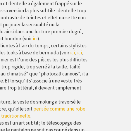
in et dentelle a également frappé sur le
s sa version la plus subtile : dentelle trop
contraste de teintes et effet nuisette non
t pu jouer la sensualité ou la
ule ainsi dans une lecture premier degré,
it boudoir (voir
ici
).
lientes à l'air du temps, certains stylistes
des looks à base de bermuda (voir
ici
,
ici
,
nier est l'une des pièces les plus difficiles
rop rigide, trop serré à la taille, taillé
u climatisé" que "photocall cannois", il a
te. Et lorsqu'il s'associe à une veste très
ire trop littéral, il devient simplement
ure, la veste de smoking a traversé le
cre, qu'elle soit
pensée comme une robe
 traditionnelle
.
 est un art subtil ; le télescopage des
fi que le pantalon ne soit pas coupé dans un