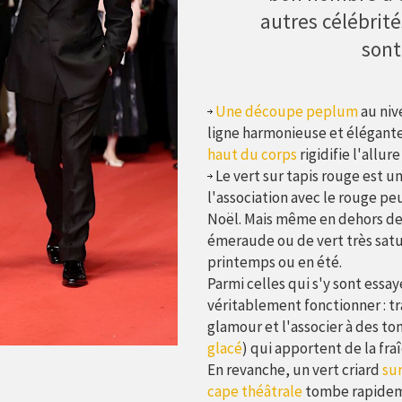
autres célébrités
son
Une découpe peplum
au niv
ligne harmonieuse et élégante 
haut du corps
rigidifie l'allur
Le vert sur tapis rouge est u
l'association avec le rouge p
Noël. Mais même en dehors de 
émeraude ou de vert très satur
printemps ou en été.
Parmi celles qui s'y sont ess
véritablement fonctionner : tr
glamour et l'associer à des tona
glacé
) qui apportent de la fra
En revanche, un vert criard
su
cape théâtrale
tombe rapideme