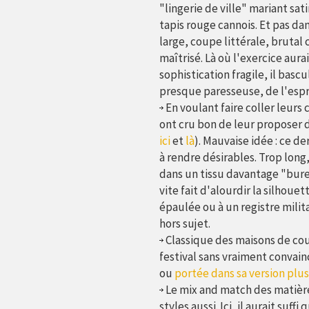
"lingerie de ville" mariant sat
tapis rouge cannois. Et pas dan
large, coupe littérale, brutal 
maîtrisé. Là où l'exercice aurai
sophistication fragile, il basc
presque paresseuse, de l'espr
En voulant faire coller leurs c
ont cru bon de leur proposer 
ici
et
là
). Mauvaise idée : ce der
à rendre désirables. Trop long, t
dans un tissu davantage "burea
vite fait d'alourdir la silhouet
épaulée ou à un registre milita
hors sujet.
Classique des maisons de cout
festival sans vraiment convain
ou
portée dans sa version plus
Le mix and match des matières
styles aussi. Ici, il aurait suf