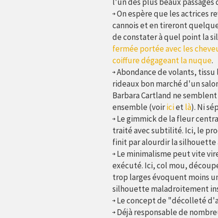
l'un des plus beaux passages d
On espère que les actrices re
cannois et en tireront quelques
de constater à quel point la 
fermée portée avec les cheve
coiffure dégageant la nuque
.
Abondance de volants, tissu 
rideaux bon marché d'un salon
Barbara Cartland ne semblent 
ensemble (voir
ici
et
là
). Ni s
Le gimmick de la fleur centra
traité avec subtilité. Ici, le 
finit par alourdir la silhouette
Le minimalisme peut vite vire
exécuté. Ici, col mou, décou
trop larges évoquent moins u
silhouette maladroitement insp
Le concept de "décolleté d'a
Déjà responsable de nombreu