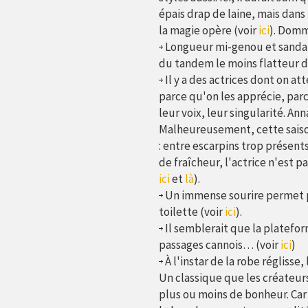
épais drap de laine, mais dans
la magie opère (voir
ici
). Dom
Longueur mi-genou et sandal
du tandem le moins flatteur de
Il y a des actrices dont on at
parce qu'on les apprécie, parc
leur voix, leur singularité. Ann
Malheureusement, cette saison
: entre escarpins trop présent
de fraîcheur, l'actrice n'est p
ici
et
là
).
Un immense sourire permet pa
toilette (voir
ici
).
Il semblerait que la platefor
passages cannois… (voir
ici
)
À l'instar de la robe réglisse
Un classique que les créateurs
plus ou moins de bonheur. Car 