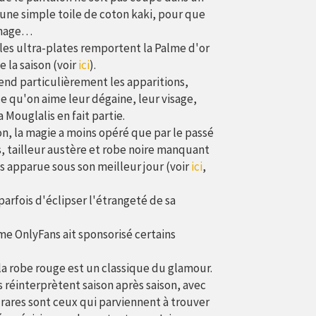
 une simple toile de coton kaki, pour que
mage…
es ultra-plates remportent la Palme d'or
 la saison (voir
ici
).
tend particulièrement les apparitions,
e qu'on aime leur dégaine, leur visage,
a Mouglalis en fait partie.
, la magie a moins opéré que par le passé
s, tailleur austère et robe noire manquant
as apparue sous son meilleur jour (voir
ici
,
rfois d'éclipser l'étrangeté de sa
me OnlyFans ait sponsorisé certains
, la robe rouge est un classique du glamour.
 réinterprètent saison après saison, avec
rares sont ceux qui parviennent à trouver