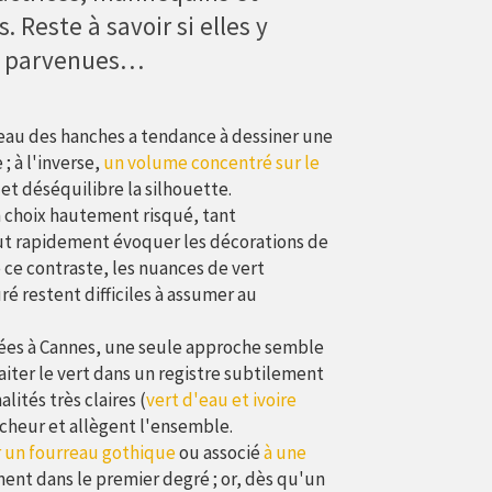
. Reste à savoir si elles y
t parvenues…
eau des hanches a tendance à dessiner une
; à l'inverse,
un volume concentré sur le
e et déséquilibre la silhouette.
n choix hautement risqué, tant
eut rapidement évoquer les décorations de
ce contraste, les nuances de vert
é restent difficiles à assumer au
ayées à Cannes, une seule approche semble
aiter le vert dans un registre subtilement
lités très claires (
vert d'eau et ivoire
îcheur et allègent l'ensemble.
r un fourreau gothique
ou associé
à une
nt dans le premier degré ; or, dès qu'un