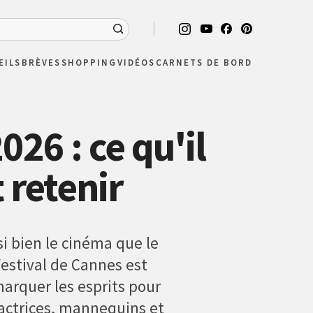
EILS
BRÈVES
SHOPPING
VIDÉOS
CARNETS DE BORD
26 : ce qu'il
 retenir
i bien le cinéma que le
Festival de Cannes est
marquer les esprits pour
ctrices, mannequins et