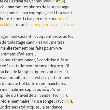
e ce Festival de Cannes (voir
ici
et
là
).
visionneront les photos de leur passage
 leçons. Ici, par exemple, il est fascinant
silhouette peut changer entre une
veste
ux lâchés
et un
blazer ouvert associé à une
léger mais cassant - évoquant presque les
 de toilettage canin - et volume très
manifestement pas faits pour vivre
éparément d'ailleurs…
le peut fonctionner, à condition d'être
procédé est tellement premier degré qu'il
 au lieu de la sophistiquer (voir
ici
et
là
).
r au brouillon s'il n'est pas parfaitement
pe du buste flottante et emmanchures
n minimalisme sophistiqué qu'une
irée du travail de Jil Sander (voir
ici
).
réole mammaire" laisse songeur (voir
ici
).
x drames stylistiques, la tendance