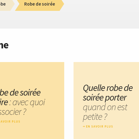
obe
Robe de soirée
me
Quelle robe de
be de soirée
soirée porter
ire
: avec quoi
quand on est
ssocier ?
petite ?
SAVOIR PLUS
EN SAVOIR PLUS