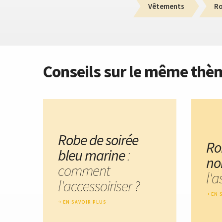
Vêtements
R
Conseils sur le même thè
Robe de soirée
Ro
bleu marine
:
no
comment
l'a
l'accessoiriser ?
EN 
EN SAVOIR PLUS