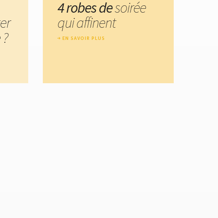
4 robes de
soirée
er
qui affinent
 ?
EN SAVOIR PLUS