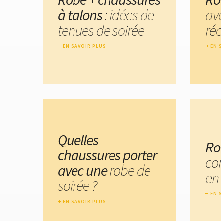
à talons
: idées de
av
tenues de soirée
réc
EN SAVOIR PLUS
EN 
Quelles
Ro
chaussures porter
co
avec une
robe de
en 
soirée ?
EN 
EN SAVOIR PLUS