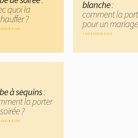
blanche
:
ec quoi la
comment la port
hauffer ?
pour un mariage
SAVOIR PLUS
EN SAVOIR PLUS
be à sequins
:
mment la porter
soirée ?
SAVOIR PLUS