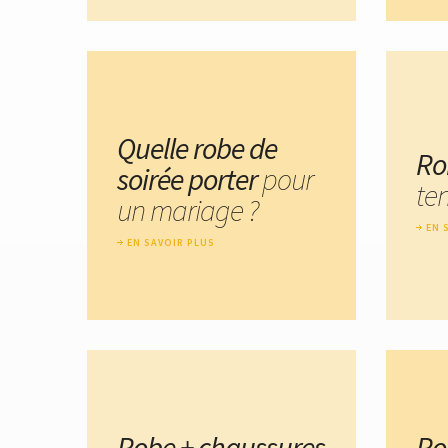
Quelle robe de
Ro
soirée porter
pour
te
un mariage ?
EN 
EN SAVOIR PLUS
Robe + chaussures
Ro