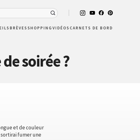
EILS
BRÈVES
SHOPPING
VIDÉOS
CARNETS DE BORD
 de soirée ?
 longue et de couleur
sortirai fumer une