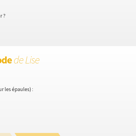
r ?
ode
de Lise
r les épaules) :