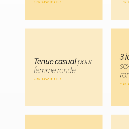
EN SAVOIR PLUS
EN 
3 
Tenue casual
pour
se
femme ronde
ro
EN SAVOIR PLUS
EN 