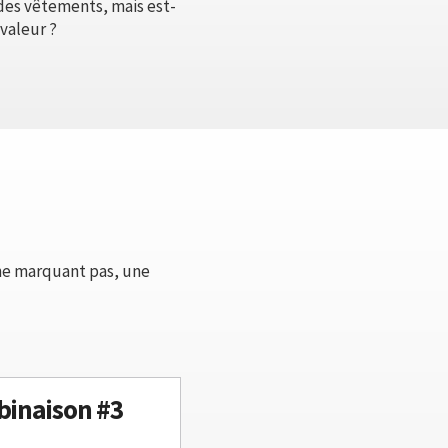
 des vêtements, mais est-
valeur ?
 ne marquant pas, une
inaison #3