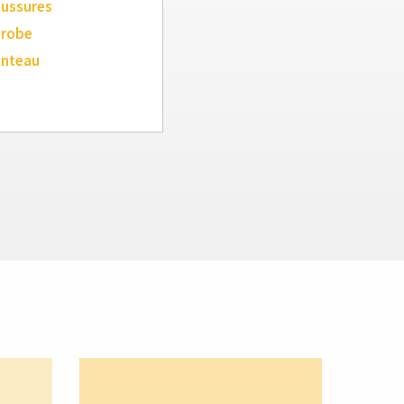
aussures
 robe
anteau