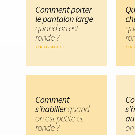
Comment porter
Qu
le pantalon large
ch
quand on est
qu
ronde ?
ro
EN SAVOIR PLUS
EN 
Comment
C
s'habiller
quand
s'h
on est petite et
au
ronde ?
on 