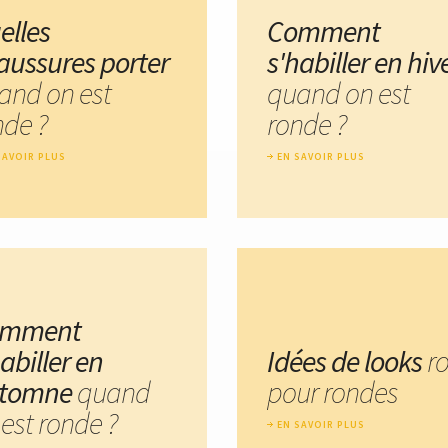
elles
Comment
aussures porter
s'habiller en hiv
and on est
quand on est
nde ?
ronde ?
SAVOIR PLUS
EN SAVOIR PLUS
omment
abiller en
Idées de looks
r
tomne
quand
pour rondes
est ronde ?
EN SAVOIR PLUS