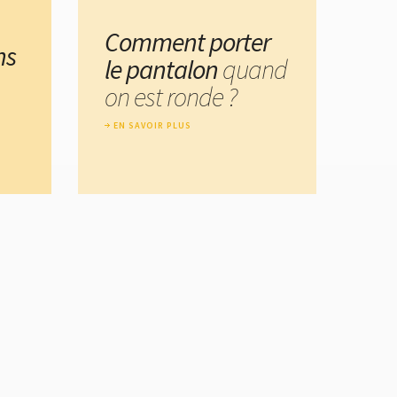
Comment porter
ns
le pantalon
quand
on est ronde ?
EN SAVOIR PLUS