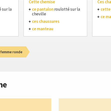
Cette chemise
Ces ch
 sur la
ce pantalon
roulotté sur la
cette
cheville
ce m
ces chaussures
ce manteau
 femme ronde
me