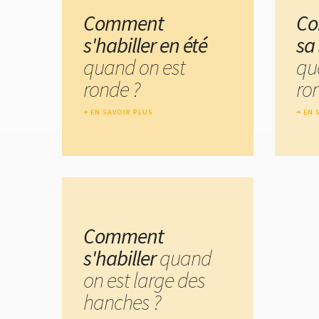
Comment
Co
s'habiller en été
sa
quand on est
qu
ronde ?
ro
EN SAVOIR PLUS
EN 
Comment
s'habiller
quand
on est large des
hanches ?