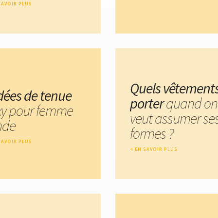
SAVOIR PLUS
Quels vêtement
idées de tenue
porter
quand on
xy pour femme
veut assumer se
nde
formes ?
SAVOIR PLUS
EN SAVOIR PLUS