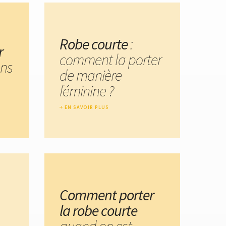
Robe courte
:
r
comment la porter
ans
de manière
féminine ?
EN SAVOIR PLUS
Comment porter
la robe courte
quand on est