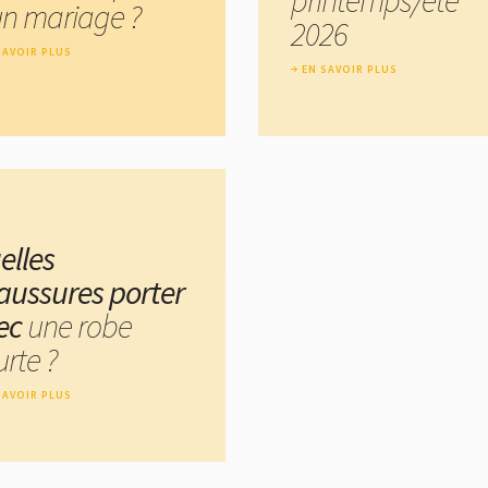
un mariage ?
2026
SAVOIR PLUS
EN SAVOIR PLUS
elles
aussures porter
ec
une robe
rte ?
SAVOIR PLUS