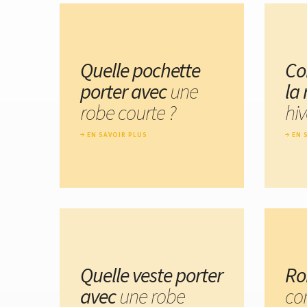
Quelle pochette
Co
porter avec
une
la
robe courte ?
hiv
EN SAVOIR PLUS
EN 
Quelle veste porter
Ro
avec
une robe
co