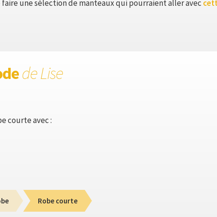
 faire une sélection de manteaux qui pourraient aller avec
cet
ode
de Lise
be courte avec :
obe
Robe courte