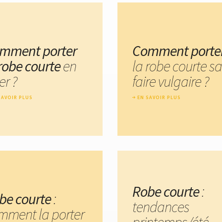
mment porter
Comment porte
 robe courte
en
la robe courte s
er ?
faire vulgaire ?
SAVOIR PLUS
EN SAVOIR PLUS
Robe courte
:
be courte
:
tendances
mment la porter
printemps/été