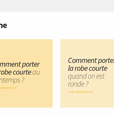
me
Comment porte
mment porter
la robe courte
 robe courte
au
quand on est
intemps ?
ronde ?
SAVOIR PLUS
EN SAVOIR PLUS