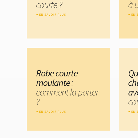
courte ?
à 
EN SAVOIR PLUS
EN 
Robe courte
Qu
moulante
:
ch
comment la porter
av
?
cou
EN SAVOIR PLUS
EN 