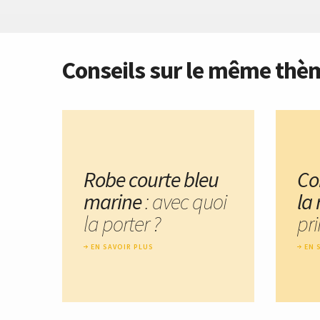
Conseils sur le même thè
Robe courte bleu
Co
marine
: avec quoi
la
la porter ?
pr
EN SAVOIR PLUS
EN 