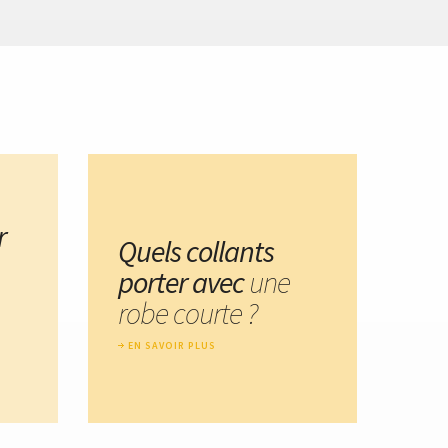
r
Quels collants
porter avec
une
robe courte ?
EN SAVOIR PLUS