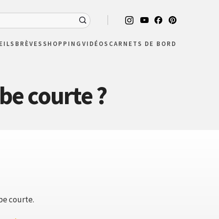
EILS
BRÈVES
SHOPPING
VIDÉOS
CARNETS DE BORD
be courte ?
be courte.