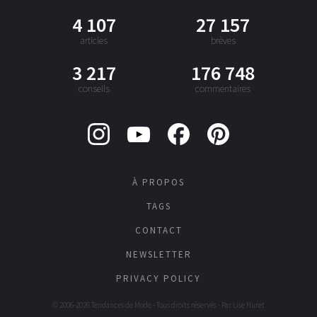
4 107
27 157
articles
brèves
3 217
176 748
conseils
commentaires
À PROPOS
TAGS
CONTACT
NEWSLETTER
PRIVACY POLICY
© 2006-2026 Tendances de Mode - Tous droits réservés - Par
Lise Huret