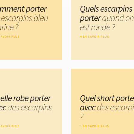
mment porter
Quels escarpins
 escarpins bleu
porter
quand on
rine ?
est ronde ?
SAVOIR PLUS
EN SAVOIR PLUS
elle robe porter
Quel short porte
ec
des escarpins
avec
des escarp
?
SAVOIR PLUS
EN SAVOIR PLUS