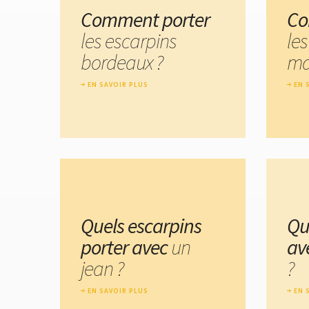
Comment porter
Co
les escarpins
les
bordeaux ?
ma
EN SAVOIR PLUS
EN 
Quels escarpins
Qu
porter avec
un
av
jean ?
?
EN SAVOIR PLUS
EN 