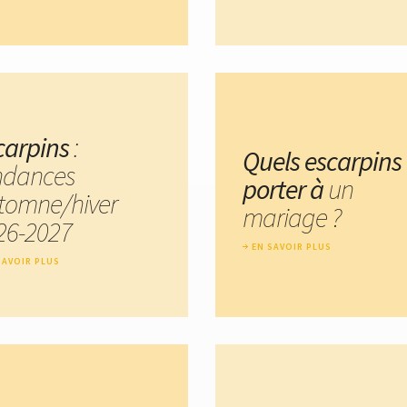
carpins
:
Quels escarpins
ndances
porter à
un
tomne/hiver
mariage ?
26-2027
EN SAVOIR PLUS
SAVOIR PLUS