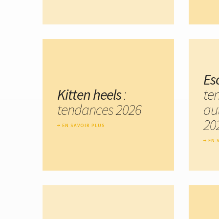
Es
Kitten heels
:
te
tendances 2026
au
20
EN SAVOIR PLUS
EN 