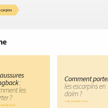
scarpins
me
aussures
Comment porte
ingback
:
les escarpins en
mment les
daim ?
ter ?
EN SAVOIR PLUS
SAVOIR PLUS