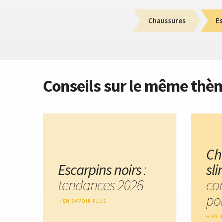
Chaussures
E
Conseils sur le même thè
Ch
Escarpins noirs
:
sl
tendances 2026
co
por
EN SAVOIR PLUS
EN 