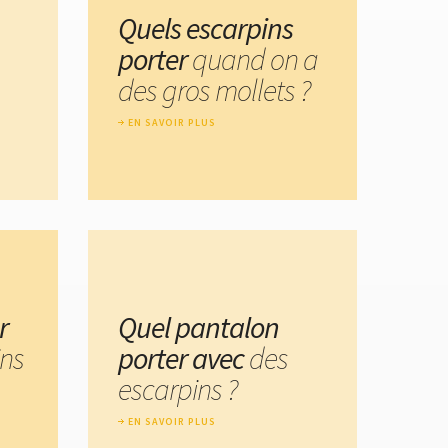
Quels escarpins
porter
quand on a
des gros mollets ?
EN SAVOIR PLUS
r
Quel pantalon
ins
porter avec
des
escarpins ?
EN SAVOIR PLUS