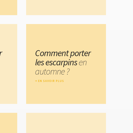
r
Comment porter
les escarpins
en
automne ?
EN SAVOIR PLUS