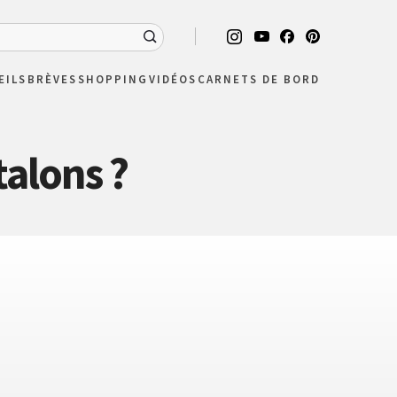
EILS
BRÈVES
SHOPPING
VIDÉOS
CARNETS DE BORD
talons ?