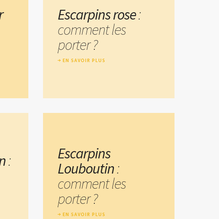
r
Escarpins rose
:
comment les
porter ?
EN SAVOIR PLUS
Escarpins
n
:
Louboutin
:
comment les
porter ?
EN SAVOIR PLUS