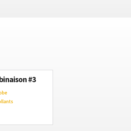
inaison #3
robe
ollants