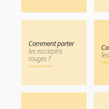
Comment porter
Co
les escarpins
les
rouges ?
EN 
EN SAVOIR PLUS