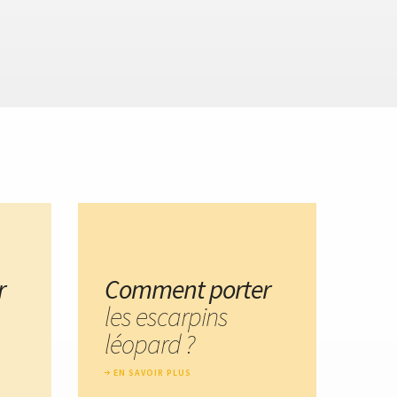
r
Comment porter
les escarpins
léopard ?
EN SAVOIR PLUS