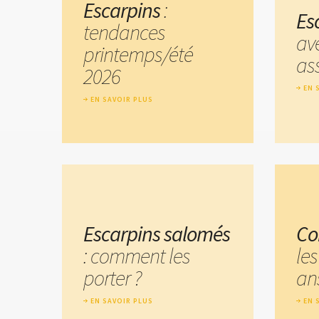
Escarpins
:
Es
tendances
av
printemps/été
ass
2026
EN 
EN SAVOIR PLUS
Escarpins salomés
Co
: comment les
les
porter ?
an
EN SAVOIR PLUS
EN 