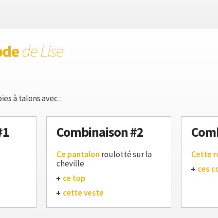
ode
de Lise
es à talons avec :
#1
Combinaison #2
Comb
Ce pantalon
roulotté sur la
Cette 
cheville
ces c
ce top
cette veste