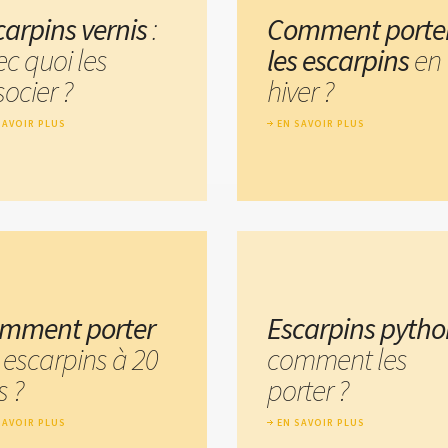
carpins vernis
:
Comment porte
ec quoi les
les escarpins
en
ocier ?
hiver ?
SAVOIR PLUS
EN SAVOIR PLUS
mment porter
Escarpins pytho
 escarpins à 20
comment les
s ?
porter ?
SAVOIR PLUS
EN SAVOIR PLUS