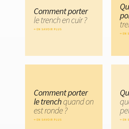
Qu
Comment porter
po
le trench en cuir ?
tre
EN SAVOIR PLUS
EN 
Comment porter
Qu
le trench
quand on
qu
est ronde ?
pet
EN SAVOIR PLUS
EN 