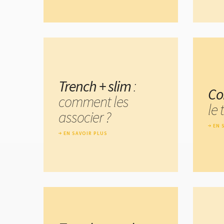
Trench + slim
:
Co
comment les
le 
associer ?
EN 
EN SAVOIR PLUS