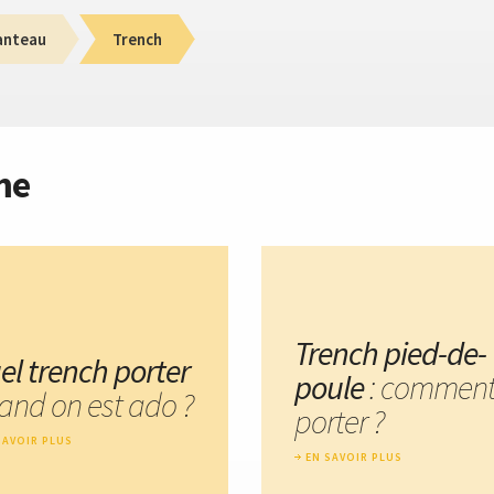
anteau
Trench
me
Trench pied-de-
el trench porter
poule
: comment
and on est ado ?
porter ?
SAVOIR PLUS
EN SAVOIR PLUS