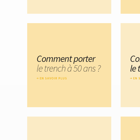
Comment porter
Co
le trench à 50 ans ?
le
EN SAVOIR PLUS
EN 