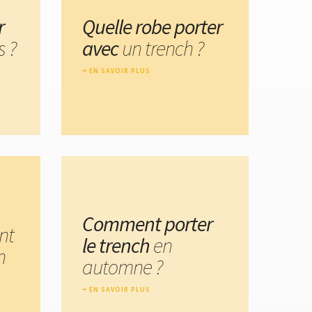
r
Quelle robe porter
s ?
avec
un trench ?
EN SAVOIR PLUS
Comment porter
nt
le trench
en
n
automne ?
EN SAVOIR PLUS