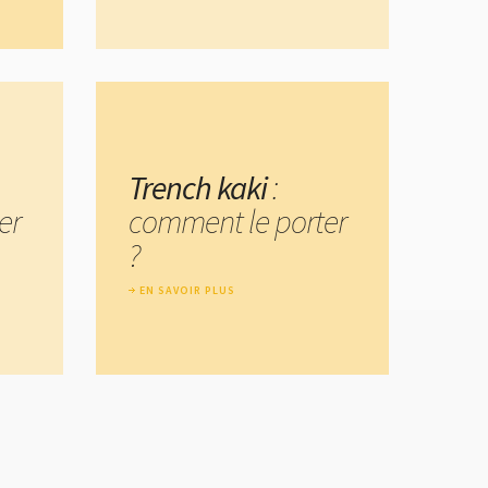
Trench kaki
:
er
comment le porter
?
EN SAVOIR PLUS