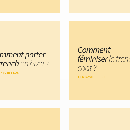
Comment
mment porter
féminiser
le tren
 trench
en hiver ?
coat ?
SAVOIR PLUS
EN SAVOIR PLUS