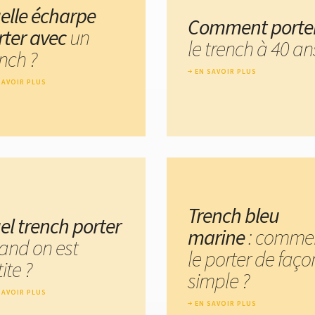
elle écharpe
Comment porte
rter avec
un
le trench à 40 an
nch ?
EN SAVOIR PLUS
SAVOIR PLUS
Trench bleu
el trench porter
marine
: comme
and on est
le porter de faço
ite ?
simple ?
SAVOIR PLUS
EN SAVOIR PLUS