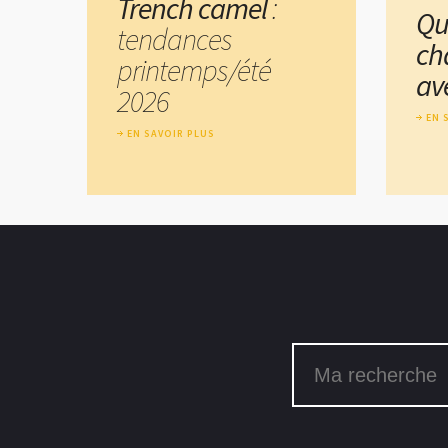
Trench camel
:
Qu
tendances
ch
printemps/été
av
2026
EN 
EN SAVOIR PLUS