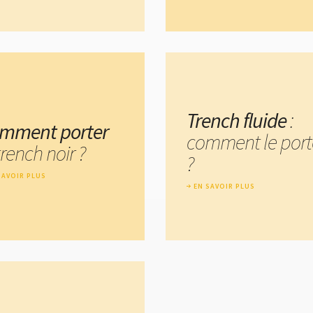
Trench fluide
:
mment porter
comment le port
trench noir ?
?
SAVOIR PLUS
EN SAVOIR PLUS