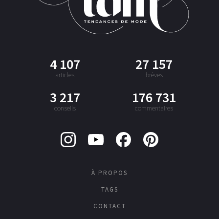
4 107
27 157
articles
brèves
3 217
176 731
conseils
commentaires
À PROPOS
TAGS
CONTACT