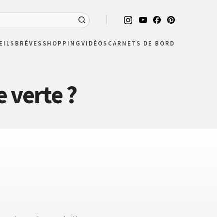
EILS
BRÈVES
SHOPPING
VIDÉOS
CARNETS DE BORD
 verte ?