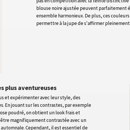
pas en compétition avec la teinte distinctive
blouse noire ajustée peuvent parfaitement équ
ensemble harmonieux. De plus, ces couleurs 
permettre à la jupe de s'affirmer pleinement
es plus aventureuses
tus et expérimenter avec leur style, des
. En jouant sur les contrastes, par exemple
ose poudré, on obtient un look frais et
it être magnifiquement contrastée avec un
 automnale. Cependant, il est essentiel de