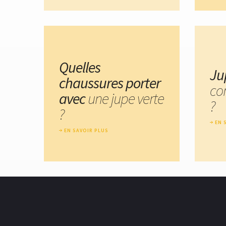
Quelles
Ju
chaussures porter
co
avec
une jupe verte
?
?
EN 
EN SAVOIR PLUS