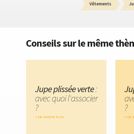
Vêtements
Ju
Conseils sur le même thè
Jupe plissée verte
:
Ju
avec quoi l'associer
ave
?
?
EN SAVOIR PLUS
EN 