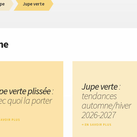
pe
Jupe verte
me
Jupe verte
:
pe verte plissée
:
tendances
c quoi la porter
automne/hiver
2026-2027
SAVOIR PLUS
EN SAVOIR PLUS