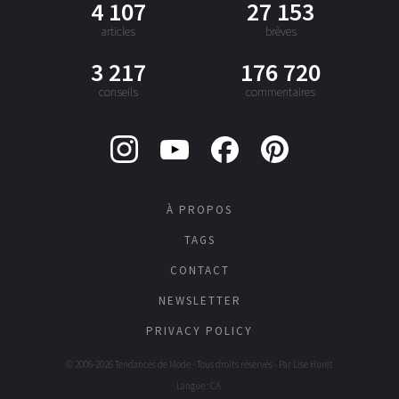
4 107
27 153
articles
brèves
3 217
176 720
conseils
commentaires
À PROPOS
TAGS
CONTACT
NEWSLETTER
PRIVACY POLICY
© 2006-2026 Tendances de Mode - Tous droits réservés - Par
Lise Huret
Langue : CA