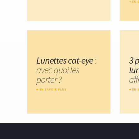
EN 
Lunettes cat-eye
:
3 
avec quoi les
lu
porter ?
aff
EN SAVOIR PLUS
EN 