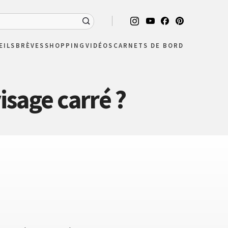
EILS
BRÈVES
SHOPPING
VIDÉOS
CARNETS DE BORD
isage carré ?