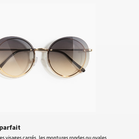
parfait
es visages carrés, les montures rondes ou ovales