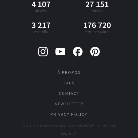
4 107
27 151
articles
brèves
3 217
176 720
conseils
commentaires
À PROPOS
TAGS
CONTACT
NEWSLETTER
PRIVACY POLICY
© 2006-2026 Tendances de Mode - Tous droits réservés - Par
Lise Huret
Langue : CA