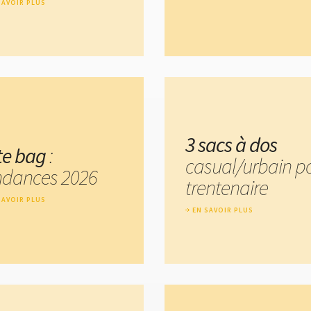
SAVOIR PLUS
3 sacs à dos
te bag
:
casual/urbain p
ndances 2026
trentenaire
SAVOIR PLUS
EN SAVOIR PLUS