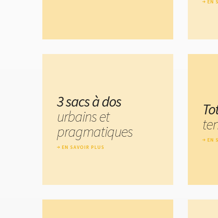
EN 
3 sacs à dos
To
urbains et
te
pragmatiques
EN 
EN SAVOIR PLUS