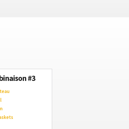
inaison #3
teau
l
an
askets