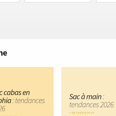
me
c cabas en
Sac à main
:
phia
: tendances
tendances 2026
26
EN SAVOIR PLUS