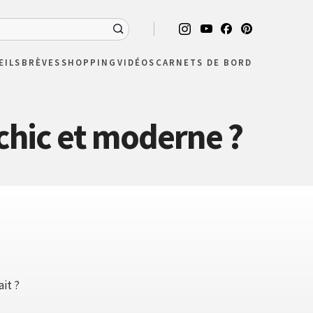
EILS
BRÈVES
SHOPPING
VIDÉOS
CARNETS DE BORD
 chic et moderne ?
it ?