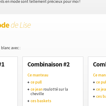
eils en mode sont tellement précieux pour moi !
ode
de Lise
 blanc avec :
#1
Combinaison #2
Comb
Ce manteau
Ce man
ce pull
ce pul
ce jean
roulotté sur la
ce je
cheville
ces b
ces baskets