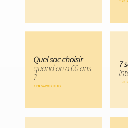
EN 
Quel sac choisir
7 
quand on a 60 ans
in
?
EN 
EN SAVOIR PLUS