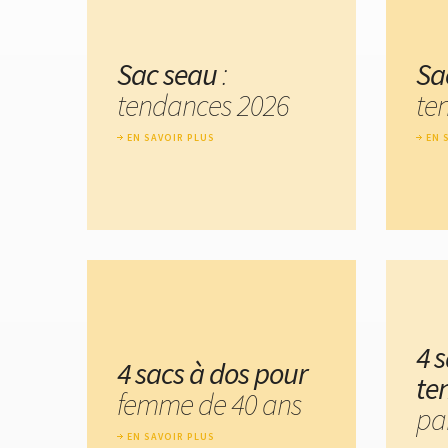
Sac seau
:
Sa
tendances 2026
te
EN SAVOIR PLUS
EN 
4 
4 sacs à dos pour
te
femme de 40 ans
pa
EN SAVOIR PLUS