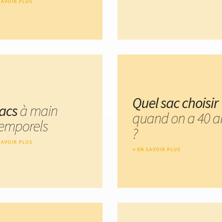
SAVOIR PLUS
Quel sac choisir
sacs
à main
quand on a 40 a
temporels
?
SAVOIR PLUS
EN SAVOIR PLUS