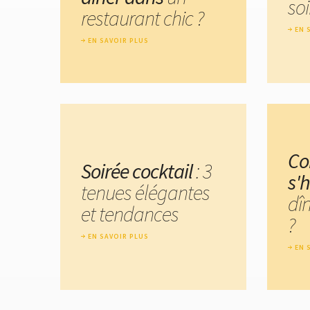
soi
restaurant chic ?
EN 
EN SAVOIR PLUS
C
Soirée cocktail
: 3
s'
tenues élégantes
dî
et tendances
?
EN SAVOIR PLUS
EN 