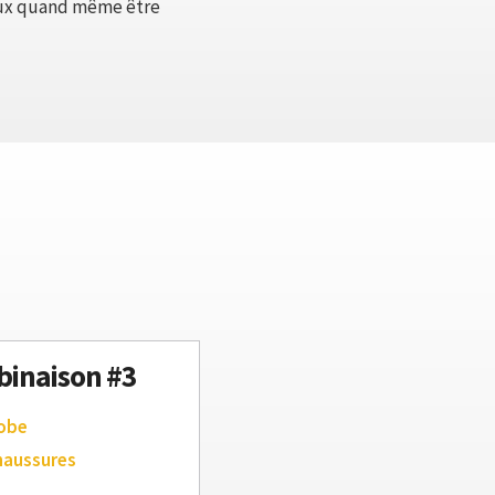
 veux quand même être
inaison #3
robe
haussures