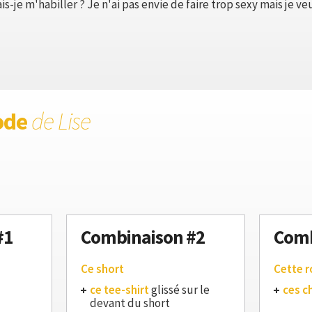
s-je m'habiller ? Je n'ai pas envie de faire trop sexy mais je
ode
de Lise
#1
Combinaison #2
Comb
Ce short
Cette 
ce tee-shirt
glissé sur le
ces c
devant du short