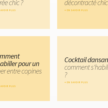
rée chic ?
décontracté chic
SAVOIR PLUS
EN SAVOIR PLUS
omment
Cocktail dansan
habiller pour un
comment s'habil
ner entre copines
?
EN SAVOIR PLUS
SAVOIR PLUS