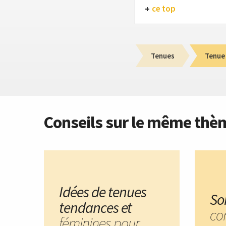
ce top
Tenues
Tenue 
Conseils sur le même thè
Idées de tenues
So
tendances et
co
féminines pour