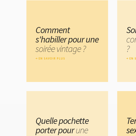
Comment
So
s'habiller pour une
co
soirée vintage ?
?
EN SAVOIR PLUS
EN 
Quelle pochette
Te
porter pour
une
se