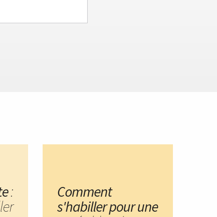
te
:
Comment
ler
s'habiller pour une