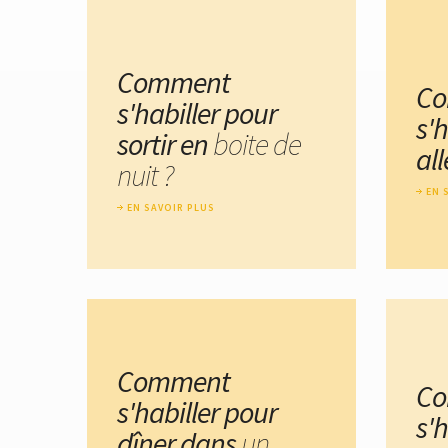
Comment
C
s'habiller pour
s'h
sortir en
boite de
al
nuit ?
EN 
EN SAVOIR PLUS
Comment
C
s'habiller pour
s'
dîner dans
un