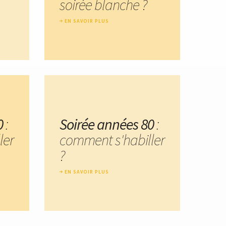
soirée blanche ?
EN SAVOIR PLUS
0
:
Soirée années 80
:
ler
comment s'habiller
?
EN SAVOIR PLUS