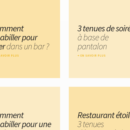
omment
3 tenues de soir
abiller pour
à base de
ler
dans un bar ?
pantalon
SAVOIR PLUS
EN SAVOIR PLUS
omment
Restaurant étoil
habiller pour une
3 tenues