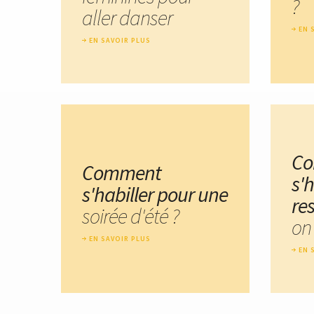
?
aller danser
EN 
EN SAVOIR PLUS
C
Comment
s'h
s'habiller pour une
re
soirée d'été ?
on
EN SAVOIR PLUS
EN 