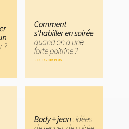
Comment
er
s'habiller en soirée
 un
quand on a une
r ?
forte poitrine ?
EN SAVOIR PLUS
Body + jean
: idées
de tenues de soirée