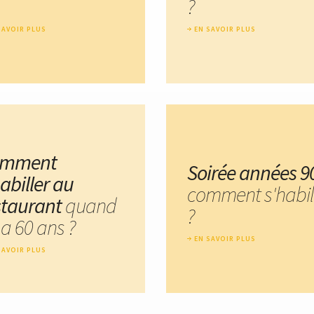
?
SAVOIR PLUS
EN SAVOIR PLUS
omment
Soirée années 9
abiller au
comment s'habil
staurant
quand
?
 a 60 ans ?
EN SAVOIR PLUS
SAVOIR PLUS