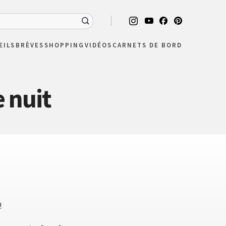
EILS
BRÈVES
SHOPPING
VIDÉOS
CARNETS DE BORD
e nuit
!