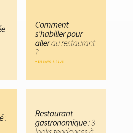
Comment
ée
s'habiller pour
aller
au restaurant
?
EN SAVOIR PLUS
Restaurant
é
:
gastronomique
: 3
looks tendances à