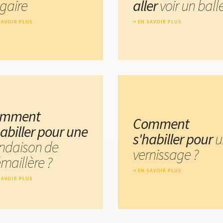
lgaire
aller
voir un balle
SAVOIR PLUS
EN SAVOIR PLUS
omment
Comment
habiller pour une
s'habiller pour
u
ndaison de
vernissage ?
maillère ?
EN SAVOIR PLUS
SAVOIR PLUS