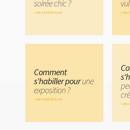
soirée chic ?
vu
EN SAVOIR PLUS
EN 
C
Comment
s'
s'habiller pour
une
pe
exposition ?
cré
EN SAVOIR PLUS
EN 