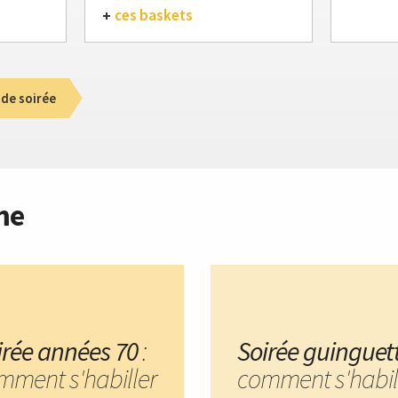
ces baskets
de soirée
me
irée années 70
:
Soirée guinguet
mment s'habiller
comment s'habil