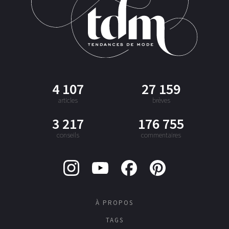
4 107
27 159
articles
brèves
3 217
176 755
conseils
commentaires
À PROPOS
TAGS