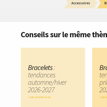
Accessoires
B
Conseils sur le même thè
Bracelets
:
Br
tendances
te
automne/hiver
pr
2026-2027
20
EN SAVOIR PLUS
EN 