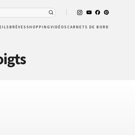
EILS
BRÈVES
SHOPPING
VIDÉOS
CARNETS DE BORD
oigts