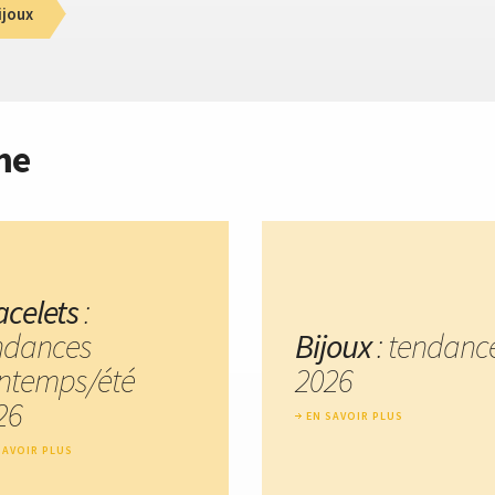
ijoux
me
acelets
:
ndances
Bijoux
: tendanc
intemps/été
2026
26
EN SAVOIR PLUS
SAVOIR PLUS