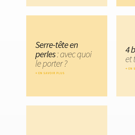
Serre-tête en
4 
perles
: avec quoi
et
le porter ?
EN 
EN SAVOIR PLUS