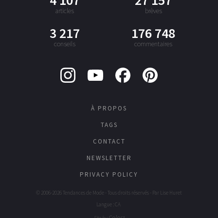
articles
brèves
3 217
176 748
conseils
commentaires
À PROPOS
TAGS
CONTACT
NEWSLETTER
PRIVACY POLICY
© 2006-2026 Tendances de Mode - Tous droits réservés - Par
Lise Huret
Langue : CA
Colorz
Site by