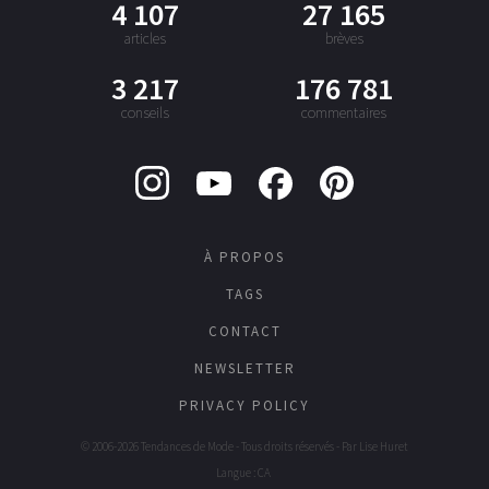
4 107
27 165
articles
brèves
3 217
176 781
conseils
commentaires
À PROPOS
TAGS
CONTACT
NEWSLETTER
PRIVACY POLICY
© 2006-2026 Tendances de Mode - Tous droits réservés - Par
Lise Huret
Langue : CA