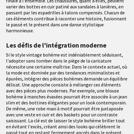
finale à l'ensemble. Les chaussures, quant à elles, peuvent
varier des bottes en cuir patiné aux sandales à lanières, en
passant par les espadrilles à talons compensés. Chacun de
ces éléments contribue à raconter une histoire, fusionnant
le passé et le présent dans une danse stylistique
harmonieuse.
Les défis de l'intégration moderne
Si le style vintage bohème est indéniablement séduisant,
l'adopter sans tomber dans le piège de la caricature
nécessite une certaine maîtrise. Dans le contexte actuel, où
la mode est dominée par des tendances minimalistes et
épurées, intégrer des pièces bohèmes demande un équilibre
délicat. Une approche consiste à mélanger ces éléments
avec des pièces plus modernes. Par exemple, une blouse
bohème à manches évasées pourrait être associée à un jean
slim et des bottines élégantes pour un look contemporain.
De même, une robe maxi à motif pourrait être juxtaposée
avec une veste en cuir et des baskets pour un contraste
saisissant. La clé est de laisser le style bohème briller tout
en évitant l'excès, créant ainsi des looks qui célèbrent le
passé tout en restant fermement ancrés dans le présent.