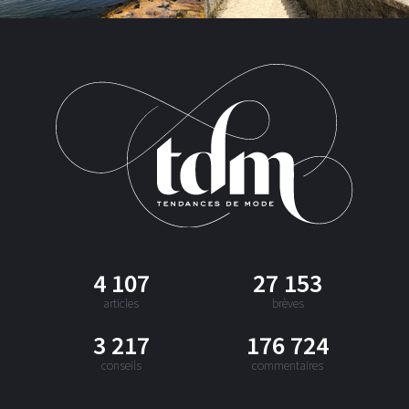
4 107
27 153
articles
brèves
3 217
176 724
conseils
commentaires