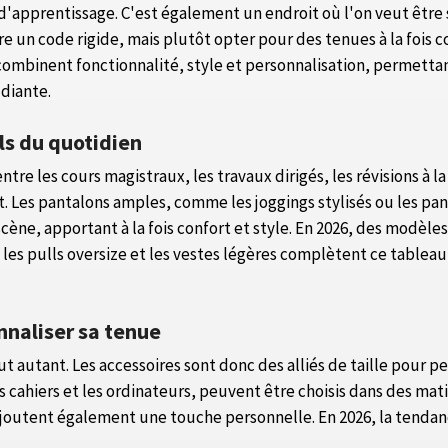
et d'apprentissage. C'est également un endroit où l'on veut êt
suivre un code rigide, mais plutôt opter pour des tenues à la foi
 combinent fonctionnalité, style et personnalisation, permetta
udiante.
ls du quotidien
ntre les cours magistraux, les travaux dirigés, les révisions à
ort. Les pantalons amples, comme les joggings stylisés ou les pan
ène, apportant à la fois confort et style. En 2026, des modèle
s, les pulls oversize et les vestes légères complètent ce table
nnaliser sa tenue
tout autant. Les accessoires sont donc des alliés de taille pour
les cahiers et les ordinateurs, peuvent être choisis dans des ma
 ajoutent également une touche personnelle. En 2026, la tendan