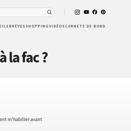
EILS
BRÈVES
SHOPPING
VIDÉOS
CARNETS DE BORD
 la fac ?
ment m'habiller avant