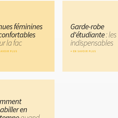
nues féminines
Garde-robe
 confortables
d'étudiante
: les
r la fac
indispensables
SAVOIR PLUS
EN SAVOIR PLUS
omment
abiller en
tomne
quand