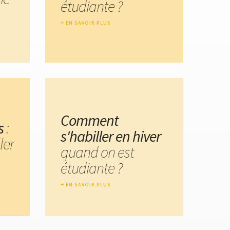
étudiante ?
EN SAVOIR PLUS
Comment
s
:
s'habiller en hiver
ler
quand on est
étudiante ?
EN SAVOIR PLUS