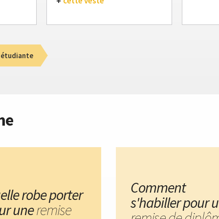
cette veste
 étudiante
me
Comment
elle robe porter
s'habiller pour 
ur une
remise
remise de diplô