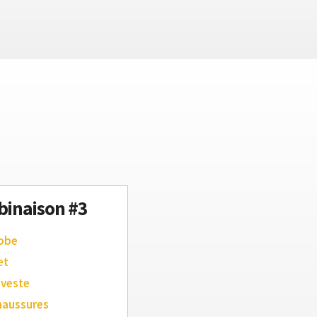
inaison #3
robe
et
 veste
haussures