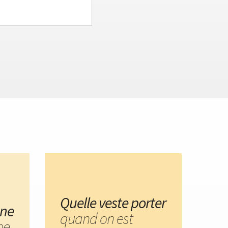
Quelle veste porter
une
quand on est
me