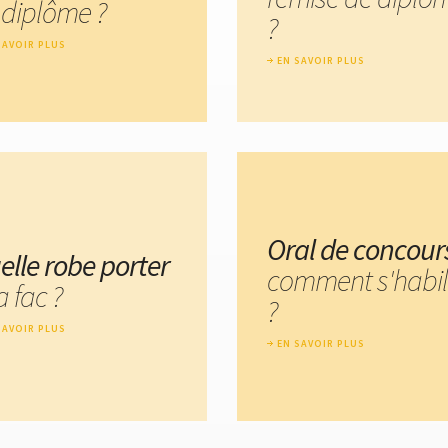
 diplôme ?
?
SAVOIR PLUS
EN SAVOIR PLUS
Oral de concour
elle robe porter
comment s'habil
a fac ?
?
SAVOIR PLUS
EN SAVOIR PLUS