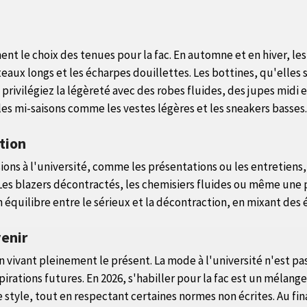
t le choix des tenues pour la fac. En automne et en hiver, les
eaux longs et les écharpes douillettes. Les bottines, qu'elles
 privilégiez la légèreté avec des robes fluides, des jupes midi e
es mi-saisons comme les vestes légères et les sneakers basses.
tion
sions à l'université, comme les présentations ou les entretien
e. Les blazers décontractés, les chemisiers fluides ou même un
un équilibre entre le sérieux et la décontraction, en mixant des
venir
t en vivant pleinement le présent. La mode à l'université n'est 
pirations futures. En 2026, s'habiller pour la fac est un mélang
 style, tout en respectant certaines normes non écrites. Au fina