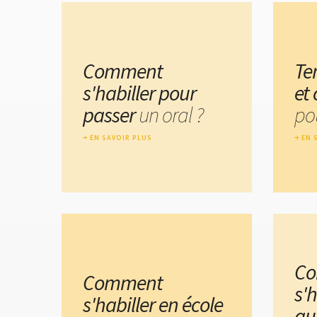
Comment
Te
s'habiller pour
et
passer
un oral ?
pou
EN SAVOIR PLUS
EN 
C
Comment
s'h
s'habiller en école
au