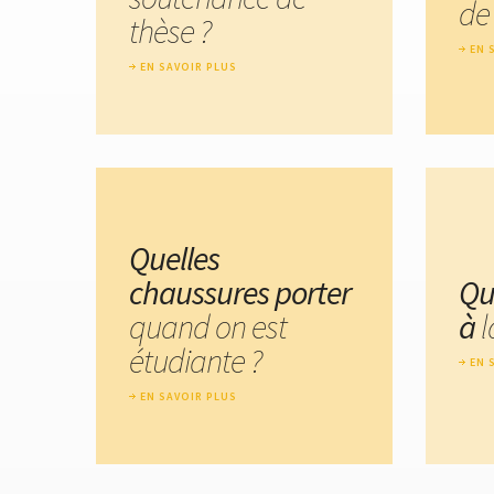
de
thèse ?
EN 
EN SAVOIR PLUS
Quelles
chaussures porter
Qu
quand on est
à
l
étudiante ?
EN 
EN SAVOIR PLUS