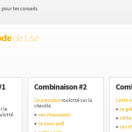
 pour tes conseils.
ode
de Lise
#1
Combinaison #2
Comb
Ce pantalon
roulotté sur la
Cette 
cheville
r le
ce gil
ulotté
ces chaussures
cette
ce sous-pull
ces c