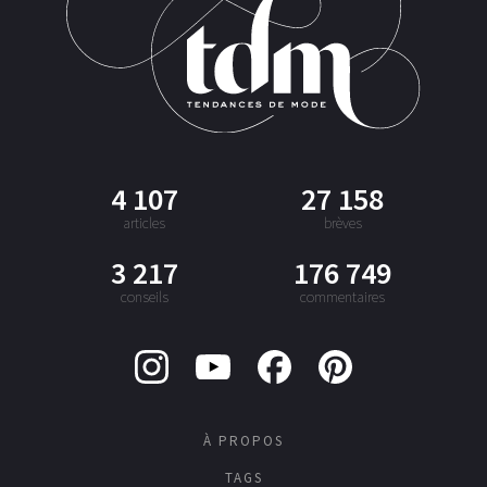
4 107
27 158
articles
brèves
3 217
176 749
conseils
commentaires
À PROPOS
TAGS