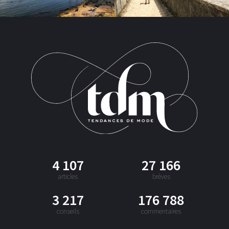
4 107
27 166
articles
brèves
3 217
176 788
conseils
commentaires