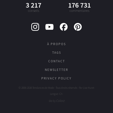
3 217
176 731
conseils
commentaires
À PROPOS
TAGS
CONTACT
NEWSLETTER
PRIVACY POLICY
© 2006-2026 Tendances de Mode - Tous droits réservés - Par
Lise Huret
Langue : CA
Colorz
Site by