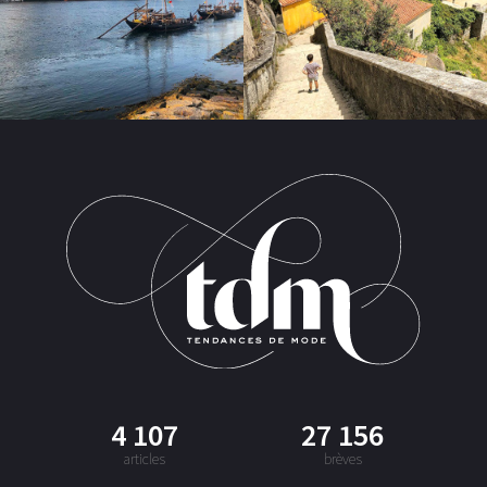
4 107
27 156
articles
brèves