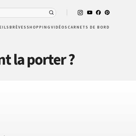
EILS
BRÈVES
SHOPPING
VIDÉOS
CARNETS DE BORD
t la porter ?