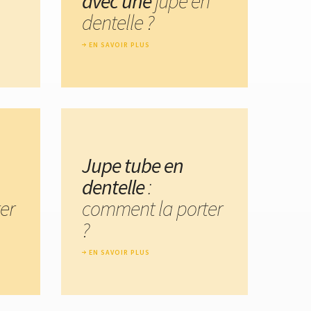
avec une
jupe en
dentelle ?
EN SAVOIR PLUS
Jupe tube en
dentelle
:
er
comment la porter
?
EN SAVOIR PLUS