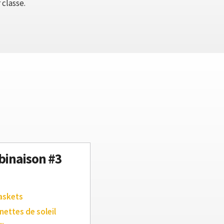
 classe.
inaison #3
askets
nettes de soleil