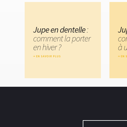
Jupe en dentelle
:
Ju
comment la porter
co
en hiver ?
à 
EN SAVOIR PLUS
EN 