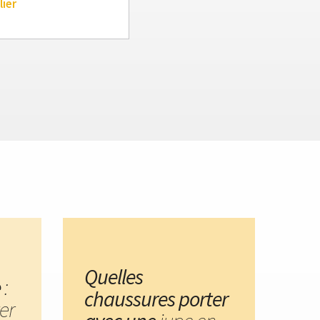
lier
Quelles
e
:
chaussures porter
er