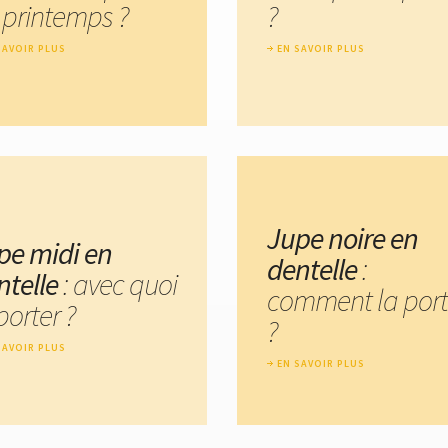
 printemps ?
?
SAVOIR PLUS
EN SAVOIR PLUS
Jupe noire en
pe midi en
dentelle
:
ntelle
: avec quoi
comment la port
porter ?
?
SAVOIR PLUS
EN SAVOIR PLUS