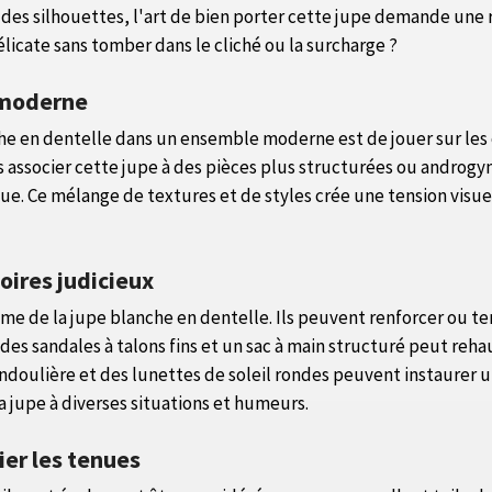
 des silhouettes, l'art de bien porter cette jupe demande une 
icate sans tomber dans le cliché ou la surcharge ?
k moderne
nche en dentelle dans un ensemble moderne est de jouer sur les 
ssocier cette jupe à des pièces plus structurées ou androgyne
ique. Ce mélange de textures et de styles crée une tension visue
oires judicieux
lisme de la jupe blanche en dentelle. Ils peuvent renforcer ou 
des sandales à talons fins et un sac à main structuré peut reha
ndoulière et des lunettes de soleil rondes peuvent instaurer u
 jupe à diverses situations et humeurs.
ier les tenues