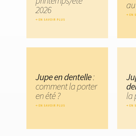
printemps/été
au
2026
EN 
EN SAVOIR PLUS
Jupe en dentelle
:
Ju
comment la porter
de
en été ?
la 
EN SAVOIR PLUS
EN 