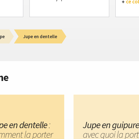
ce col
pe
Jupe en dentelle
me
pe en dentelle
:
Jupe en guipur
mment la porter
avec quoi la port