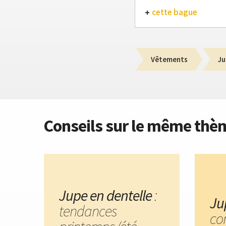
cette bague
Vêtements
Ju
Conseils sur le même thè
Jupe en dentelle
:
Ju
tendances
co