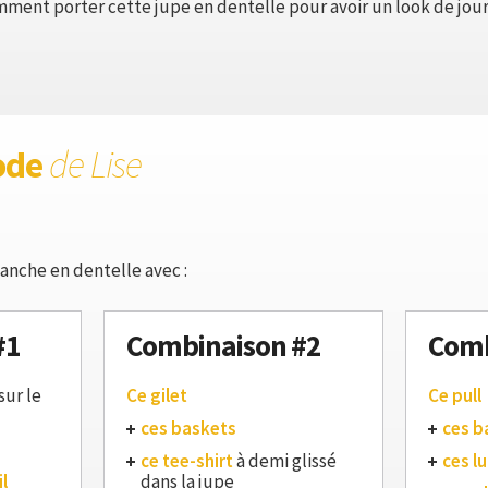
mment porter cette jupe en dentelle pour avoir un look de jour
ode
de Lise
anche en dentelle avec :
#1
Combinaison #2
Comb
ur le
Ce gilet
Ce pull
ces baskets
ces b
ce tee-shirt
à demi glissé
ces lu
l
dans la jupe