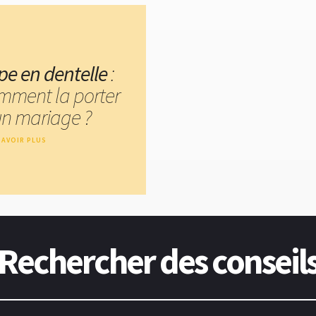
pe en dentelle
:
mment la porter
un mariage ?
SAVOIR PLUS
Rechercher des conseil