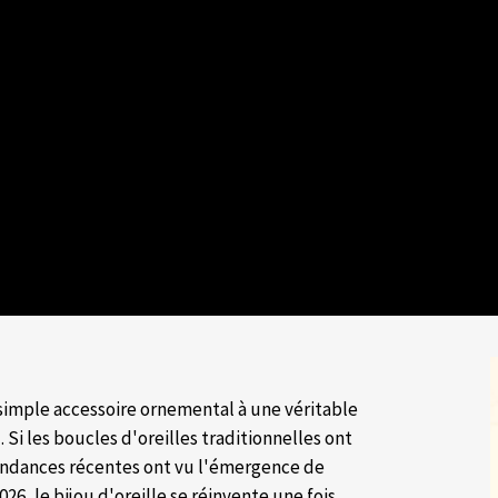
n simple accessoire ornemental à une véritable
 Si les boucles d'oreilles traditionnelles ont
tendances récentes ont vu l'émergence de
26, le bijou d'oreille se réinvente une fois