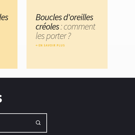
les
Boucles d'oreilles
créoles
: comment
les porter ?
EN SAVOIR PLUS
s