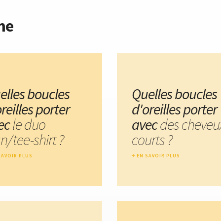
me
elles boucles
Quelles boucles
reilles porter
d'oreilles porter
ec
le duo
avec
des cheveu
n/tee-shirt ?
courts ?
SAVOIR PLUS
EN SAVOIR PLUS