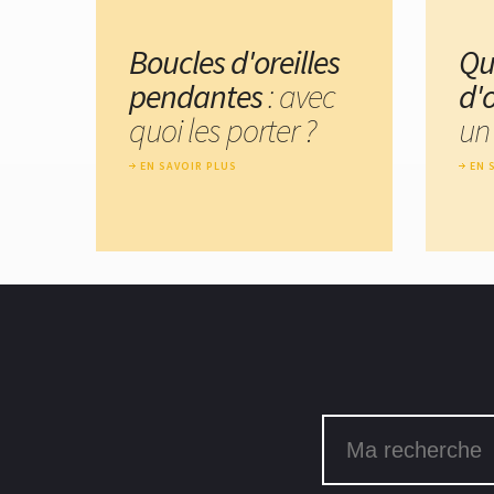
Boucles d'oreilles
Qu
pendantes
: avec
d'o
quoi les porter ?
un
EN SAVOIR PLUS
EN 