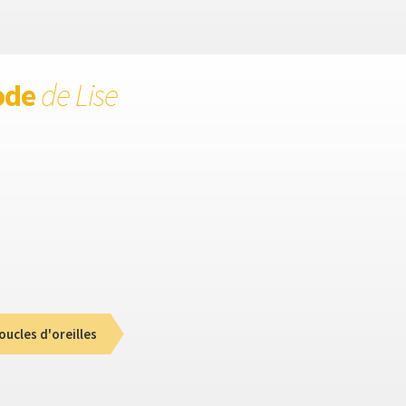
ode
de Lise
oucles d'oreilles