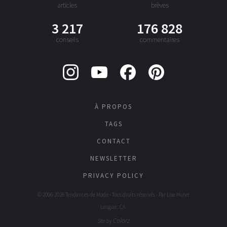
articles
brèves
3 217
176 828
conseils
commentaires
À PROPOS
TAGS
CONTACT
NEWSLETTER
PRIVACY POLICY
© 2006-2026 Tendances de Mode - Tous droits réservés - Par
Lise Huret
Langue : CA
Colorz
Site by