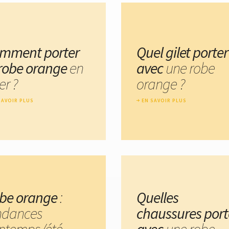
mment porter
Quel gilet porter
 robe orange
en
avec
une robe
er ?
orange ?
SAVOIR PLUS
EN SAVOIR PLUS
be orange
:
Quelles
ndances
chaussures port
intemps/été
avec
une robe