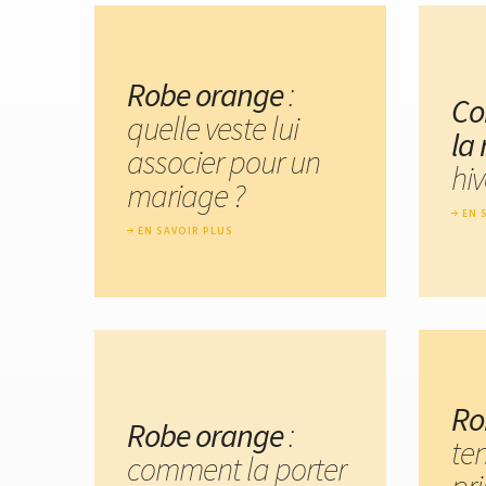
Robe orange
:
Co
quelle veste lui
la
associer pour un
hiv
mariage ?
EN 
EN SAVOIR PLUS
Ro
Robe orange
:
te
comment la porter
pr