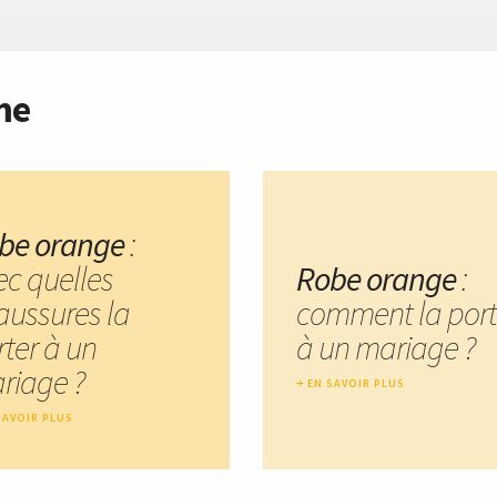
me
be orange
:
ec quelles
Robe orange
:
aussures la
comment la port
rter à un
à un mariage ?
riage ?
EN SAVOIR PLUS
SAVOIR PLUS