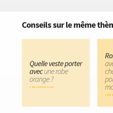
Conseils sur le même thè
Ro
Quelle veste porter
av
avec
une robe
ch
orange ?
po
ma
EN SAVOIR PLUS
EN 