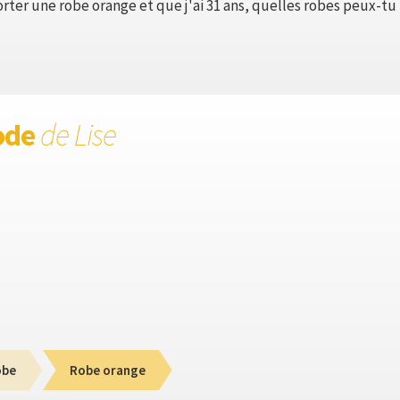
rter une robe orange et que j'ai 31 ans, quelles robes peux-t
ode
de Lise
obe
Robe orange