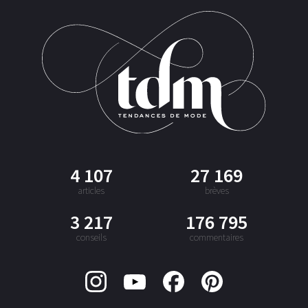
4 107
27 169
articles
brèves
3 217
176 795
conseils
commentaires