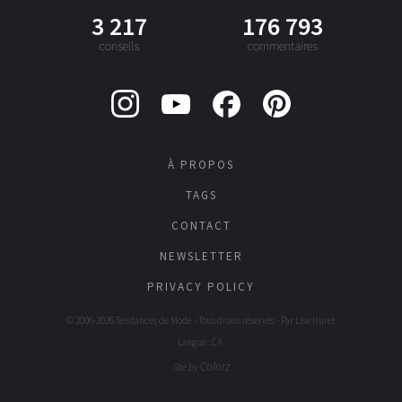
3 217
176 793
conseils
commentaires
À PROPOS
TAGS
CONTACT
NEWSLETTER
PRIVACY POLICY
© 2006-2026 Tendances de Mode - Tous droits réservés - Par
Lise Huret
Langue : CA
Colorz
Site by