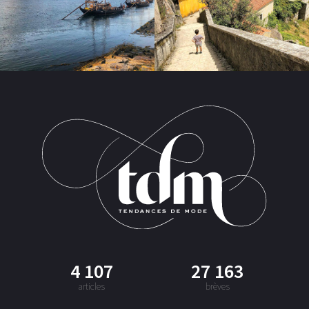
4 107
27 163
articles
brèves