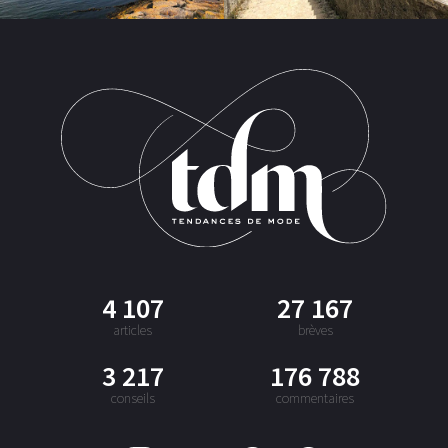
4 107
27 167
articles
brèves
3 217
176 788
conseils
commentaires