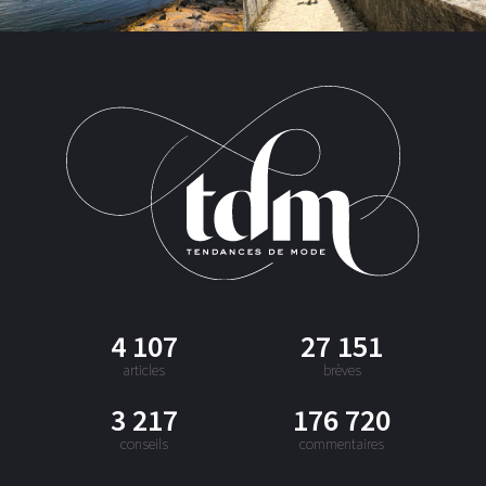
4 107
27 151
articles
brèves
3 217
176 720
conseils
commentaires