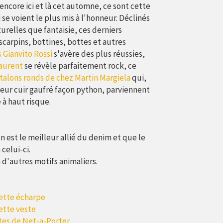
encore ici et là cet automne, ce sont cette
i se voient le plus mis à l'honneur. Déclinés
urelles que fantaisie, ces derniers
scarpins, bottines, bottes et autres
s Gianvito Rossi
s'avère des plus réussies,
Laurent
se révèle parfaitement rock, ce
 talons ronds de chez Martin Margiela
qui,
leur cuir gaufré façon python, parviennent
 à haut risque.
est le meilleur allié du denim et que le
 celui-ci.
 d'autres motifs animaliers.
ette écharpe
ette veste
stes de Net-a-Porter