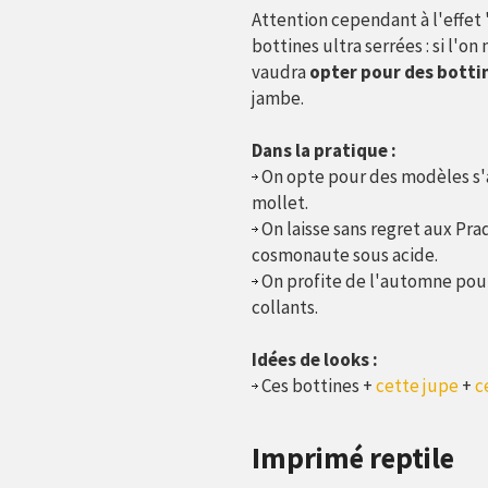
Attention cependant à l'effet
bottines ultra serrées : si l'o
vaudra
opter pour des botti
jambe.
Dans la pratique :
On opte pour des modèles s'a
mollet.
On laisse sans regret aux Pra
cosmonaute sous acide.
On profite de l'automne pour
collants.
Idées de looks :
Ces bottines +
cette jupe
+
c
Imprimé reptile