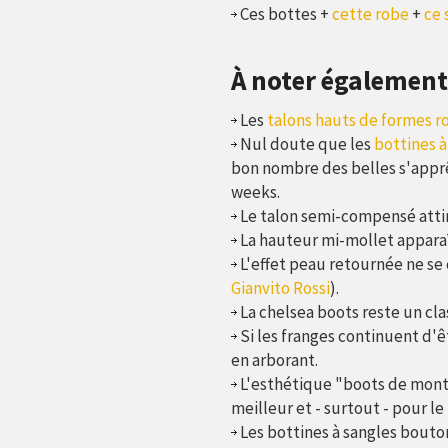
Ces bottes +
cette robe
+
ce 
À noter également
Les
talons hauts de formes r
Nul doute que les
bottines à
bon nombre des belles s'appr
weeks.
Le talon semi-compensé attir
La hauteur mi-mollet appara
L'effet peau retournée ne se
Gianvito Rossi
).
La chelsea boots reste un cla
Si les franges continuent d'ê
en arborant.
L'esthétique "boots de monta
meilleur et - surtout - pour le 
Les bottines à sangles bouto