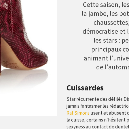
Cette saison, le
la jambe, les bot
chaussettes
démocratise et 
les stars : p
principaux c
animant l'unive
de l'autom
Cuissardes
Star récurrente des défilés Dio
jamais fantasmer les rédactric
Raf Simons
usent et abusent de
la cuisse, certains n'hésitent 
sexyness au contact de dentell