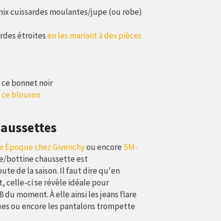
mix cuissardes moulantes/jupe (ou robe)
ardes étroites
en les mariant à des pièces
 ce bonnet noir
+
ce blouson
haussettes
e Époque chez Givenchy
ou encore
SM-
te/bottine chaussette est
e de la saison. Il faut dire qu'en
, celle-ci se révèle idéale pour
du moment. À elle ainsi les jeans flare
ues ou encore les pantalons trompette