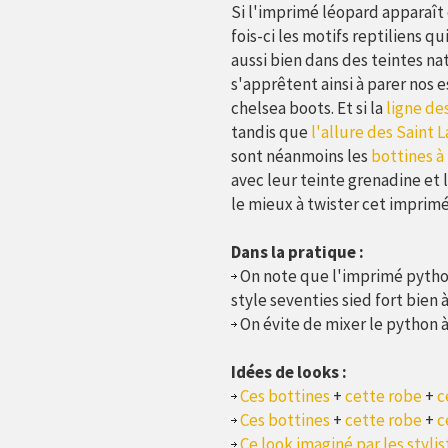
Si l'imprimé léopard apparaît 
fois-ci les motifs reptiliens qu
aussi bien dans des teintes nat
s'apprêtent ainsi à parer nos e
chelsea boots. Et si la
ligne de
tandis que
l'allure des Saint 
sont néanmoins les
bottines à
avec leur teinte grenadine et 
le mieux à twister cet imprimé
Dans la pratique :
On note que l'imprimé python 
style seventies sied fort bien à
On évite de mixer le python à
Idées de looks :
Ces bottines
+
cette robe
+
c
Ces bottines
+
cette robe
+
c
Ce look imaginé par les styli