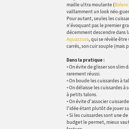
maille ultra moulante (
Balenc
vaillamment un look néo-guerr
Pour autant, seules les cuiss
n'évoquant pas le premier gra
décemment descendre dans l
Aquazzura
, qui se révèle être
carrés, son cuir souple (mais pa
Dans la pratique :
On évite de glisser son slim d
rarement réussi.
On boude les cuissardes à talo
On délaisse les cuissardes à 
à petits talons.
On évite d'associer cuissard
l'idée étant plutôt de jouer s
Si les cuissardes sont une de
budget le permet, mieux vaut