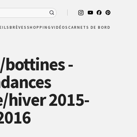
EILS
BRÈVES
SHOPPING
VIDÉOS
CARNETS DE BORD
/bottines -
ndances
/hiver 2015-
2016