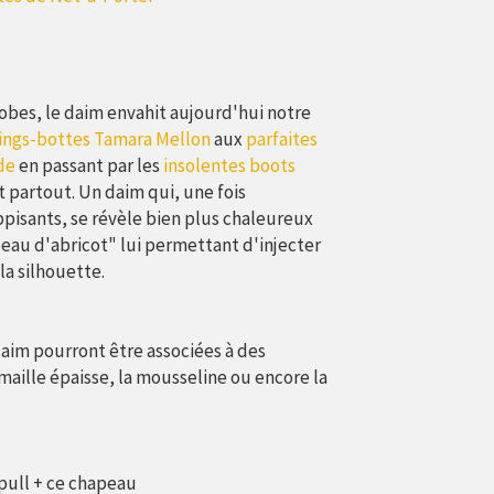
robes, le daim envahit aujourd'hui notre
gings-bottes Tamara Mellon
aux
parfaites
de
en passant par les
insolentes boots
st partout. Un daim qui, une fois
ppisants, se révèle bien plus chaleureux
"peau d'abricot" lui permettant d'injecter
la silhouette.
aim pourront être associées à des
 maille épaisse, la mousseline ou encore la
pull + ce chapeau