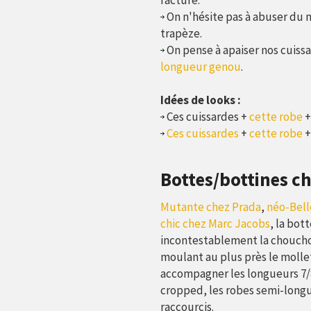
facture.
On n'hésite pas à abuser du 
trapèze.
On pense à apaiser nos cuiss
longueur genou
.
Idées de looks :
Ces cuissardes +
cette robe
+
Ces cuissardes
+
cette robe
Bottes/bottines c
Mutante chez Prada
,
néo-Bell
chic chez Marc Jacobs
, la bot
incontestablement la chouchout
moulant au plus près le mollet
accompagner les longueurs 7/8 
cropped, les robes semi-long
raccourcis.