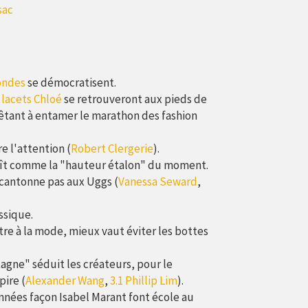
sac
ondes
se démocratisent.
 lacets Chloé
se retrouveront aux pieds de
êtant à entamer le marathon des fashion
e l'attention (
Robert Clergerie
).
ît comme la "hauteur étalon" du moment.
 cantonne pas aux Uggs (
Vanessa Seward
,
ssique.
tre à la mode, mieux vaut éviter les bottes
gne" séduit les créateurs, pour le
pire (
Alexander Wang
,
3.1 Phillip Lim
).
nnées façon Isabel Marant font école au