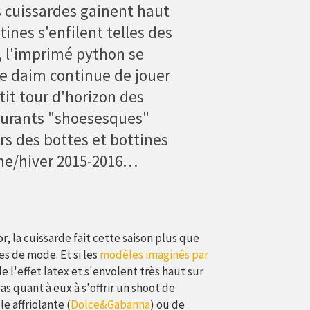
s cuissardes gainent haut
tines s'enfilent telles des
, l'imprimé python se
le daim continue de jouer
etit tour d'horizon des
ourants "shoesesques"
rs des bottes et bottines
ne/hiver 2015-2016…
r, la cuissarde fait cette saison plus que
es de mode. Et si les
modèles imaginés par
 l'effet latex et s'envolent très haut sur
pas quant à eux à s'offrir un shoot de
e affriolante (
Dolce&Gabanna
) ou de