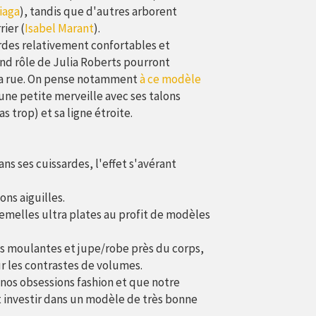
iaga
), tandis que d'autres arborent
ier (
Isabel Marant
).
ardes relativement confortables et
nd rôle de Julia Roberts pourront
a rue. On pense notamment
à ce modèle
 une petite merveille avec ses talons
s trop) et sa ligne étroite.
ans ses cuissardes, l'effet s'avérant
ns aiguilles.
semelles ultra plates au profit de modèles
es moulantes et jupe/robe près du corps,
ur les contrastes de volumes.
 nos obsessions fashion et que notre
 investir dans un modèle de très bonne