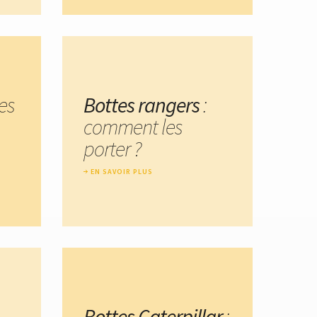
es
Bottes rangers
:
comment les
porter ?
EN SAVOIR PLUS
Bottes Caterpillar
: