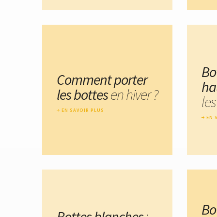
Bo
Comment porter
ha
les bottes
en hiver ?
les
EN SAVOIR PLUS
EN 
Bot
Bottes blanches
: