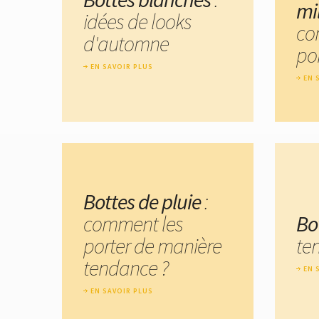
mil
idées de looks
co
d'automne
por
EN SAVOIR PLUS
EN 
Bottes de pluie
:
comment les
Bo
porter de manière
te
tendance ?
EN 
EN SAVOIR PLUS