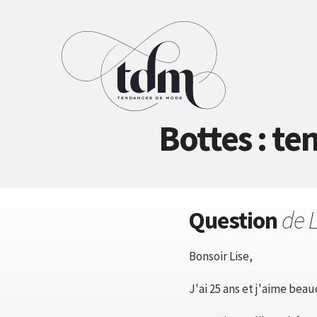
Bottes : t
Question
de 
Bonsoir Lise,
J'ai 25 ans et j'aime bea