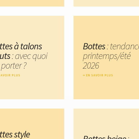
ttes à talons
Bottes
: tendanc
uts
: avec quoi
printemps/été
 porter ?
2026
SAVOIR PLUS
EN SAVOIR PLUS
tes style
Bottes beige
: