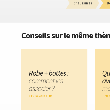
Chaussures
B
Conseils sur le même thè
Robe + bottes
:
Qu
comment les
av
associer ?
ma
EN SAVOIR PLUS
EN 