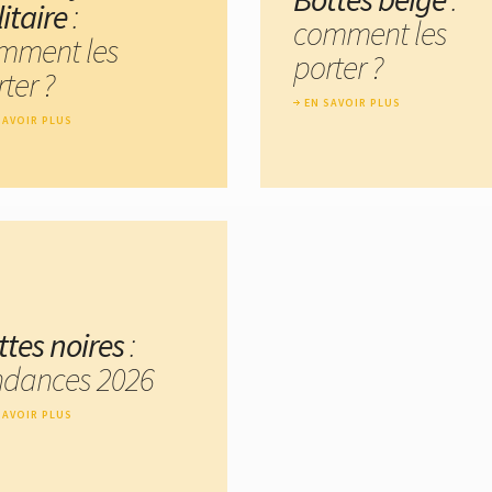
itaire
:
comment les
mment les
porter ?
ter ?
EN SAVOIR PLUS
SAVOIR PLUS
ttes noires
:
ndances 2026
SAVOIR PLUS