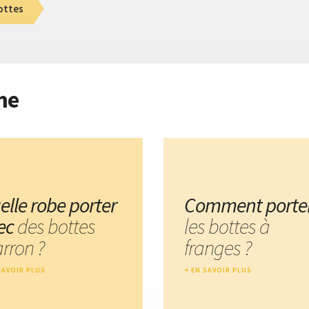
ottes
me
elle robe porter
Comment porte
ec
des bottes
les bottes à
rron ?
franges ?
SAVOIR PLUS
EN SAVOIR PLUS