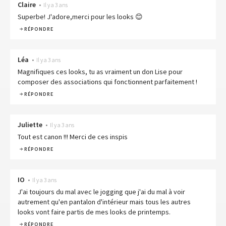
Claire
•
Il y a 3 ans
Superbe! J'adore,merci pour les looks 😊
RÉPONDRE
Léa
•
Il y a 3 ans
Magnifiques ces looks, tu as vraiment un don Lise pour
composer des associations qui fonctionnent parfaitement !
RÉPONDRE
Juliette
•
Il y a 3 ans
Tout est canon !!! Merci de ces inspis
RÉPONDRE
IO
•
Il y a 3 ans
J'ai toujours du mal avec le jogging que j'ai du mal à voir
autrement qu'en pantalon d'intérieur mais tous les autres
looks vont faire partis de mes looks de printemps.
RÉPONDRE