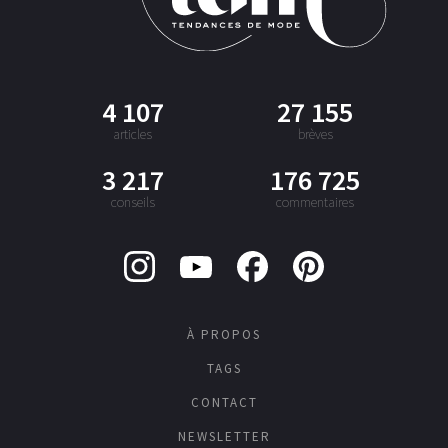
4 107
27 155
articles
brèves
3 217
176 725
conseils
commentaires
À PROPOS
TAGS
CONTACT
NEWSLETTER