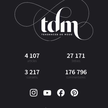
4 107
27 171
articles
brèves
3 217
176 796
conseils
commentaires