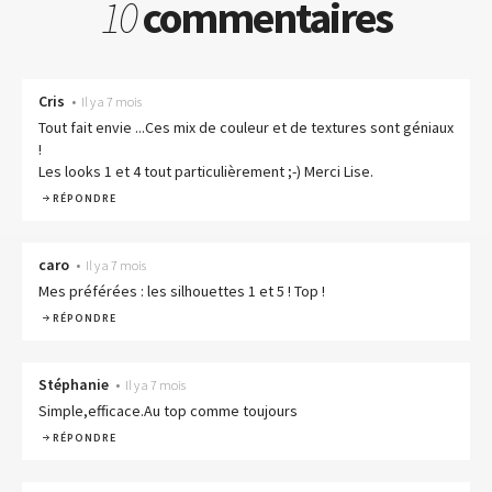
10
commentaires
Cris
•
Il y a 7 mois
Tout fait envie ...Ces mix de couleur et de textures sont géniaux
!
Les looks 1 et 4 tout particulièrement ;-) Merci Lise.
RÉPONDRE
caro
•
Il y a 7 mois
Mes préférées : les silhouettes 1 et 5 ! Top !
RÉPONDRE
Stéphanie
•
Il y a 7 mois
Simple,efficace.Au top comme toujours
RÉPONDRE