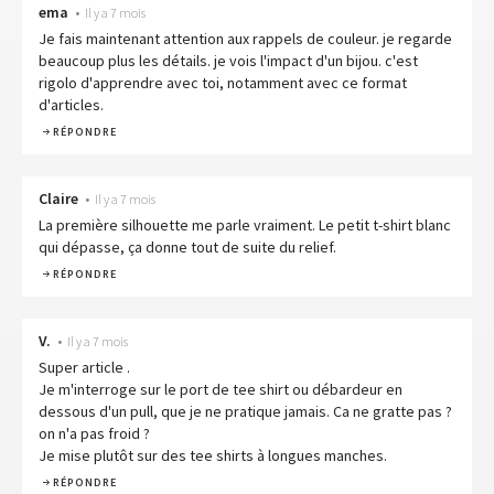
ema
•
Il y a 7 mois
Je fais maintenant attention aux rappels de couleur. je regarde
beaucoup plus les détails. je vois l'impact d'un bijou. c'est
rigolo d'apprendre avec toi, notamment avec ce format
d'articles.
RÉPONDRE
Claire
•
Il y a 7 mois
La première silhouette me parle vraiment. Le petit t-shirt blanc
qui dépasse, ça donne tout de suite du relief.
RÉPONDRE
V.
•
Il y a 7 mois
Super article .
Je m'interroge sur le port de tee shirt ou débardeur en
dessous d'un pull, que je ne pratique jamais. Ca ne gratte pas ?
on n'a pas froid ?
Je mise plutôt sur des tee shirts à longues manches.
RÉPONDRE