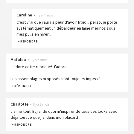
Caroline
•
Il y a 7 mois
C'est vrai que j'aurais peur d'avoir froid... perso, je porte
systématiquement un débardeur en laine mérinos sous
mes pulls en hiver...
RÉPONDRE
Mafalda
•
Il y a 7 mois
J'adore cette rubrique! J'adore.
Les assemblages proposés sont toujours impecc'
RÉPONDRE
Charlotte
•
Il y a 7 mois
J'aime tout! Et j'ai de quoi m'inspirer de tous ces looks avec
déjà tout ce que j'ai dans mon placard
RÉPONDRE