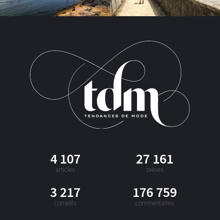
4 107
27 161
articles
brèves
3 217
176 759
conseils
commentaires