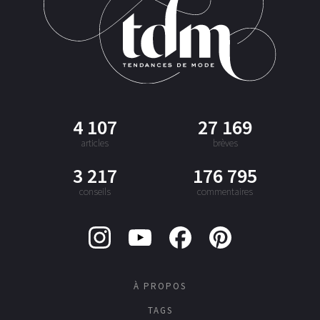
4 107
27 169
articles
brèves
3 217
176 795
conseils
commentaires
À PROPOS
TAGS