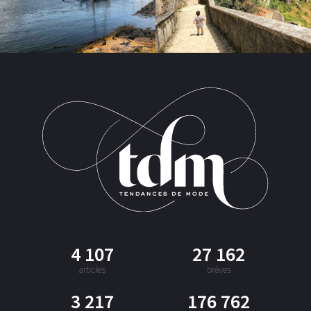
4 107
27 162
articles
brèves
3 217
176 762