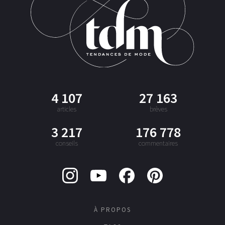
4 107
27 163
articles
brèves
3 217
176 778
conseils
commentaires
À PROPOS