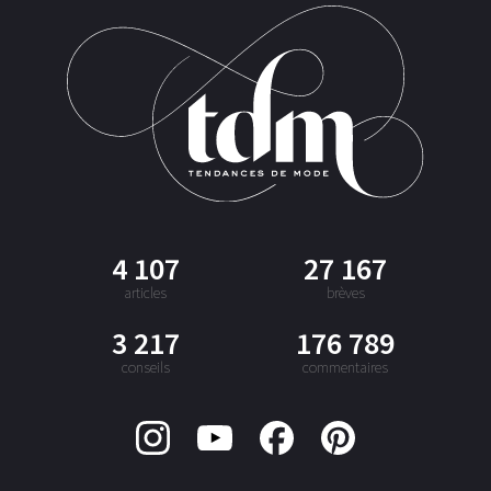
4 107
27 167
articles
brèves
3 217
176 789
conseils
commentaires