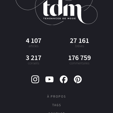
4 107
27 161
articles
brèves
3 217
176 759
conseils
commentaires
À PROPOS
TAGS