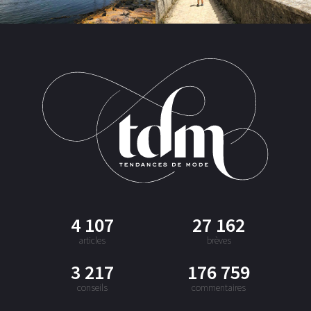
4 107
27 162
articles
brèves
3 217
176 759
conseils
commentaires