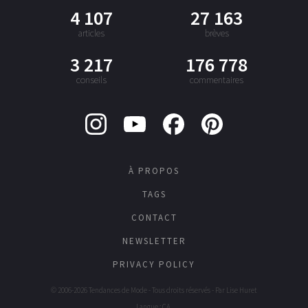
4 107
27 163
articles
brèves
3 217
176 778
conseils
commentaires
À PROPOS
TAGS
CONTACT
NEWSLETTER
PRIVACY POLICY
© 2006-2026 Tendances de Mode - Tous droits réservés - Par
Lise Huret
Langue : CA