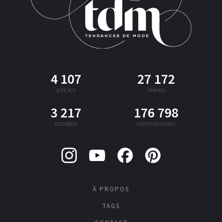
4 107
27 172
articles
brèves
3 217
176 798
conseils
commentaires
À PROPOS
TAGS