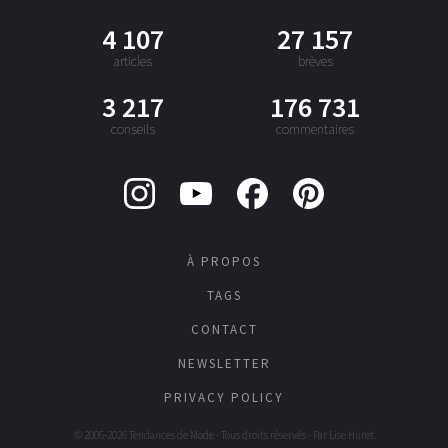
4 107
27 157
articles
brèves
3 217
176 731
conseils
commentaires
À PROPOS
TAGS
CONTACT
NEWSLETTER
PRIVACY POLICY
© 2006-2026 Tendances de Mode - Tous droits réservés - Par
Lise Huret